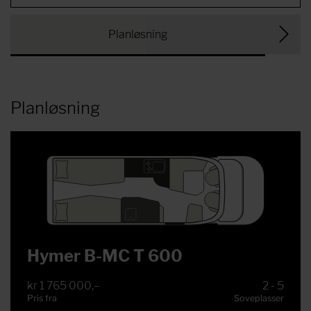
Planløsning
Planløsning
Hymer B-MC T 600
kr 1 765 000,–
2 - 5
Pris fra
Soveplasser