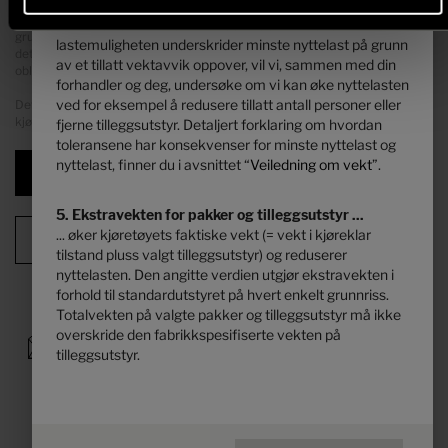
Ved økning av belastningen økes de produsent-spesifiserte dimensjonene
levert Hymer. Hvis veiingen ved produksjonsslutt
for valgfritt utstyr. Økningen er et resultat av den høyere nyttelasten på
unntaksvis likevel skulle vise at den faktiske
grunn av det alternative understellet. Her må den økte egenvekten av
lastemuligheten underskrider minste nyttelast på grunn
det alternative understellet samt spesielt vekten av eventuelle
av et tillatt vektavvik oppover, vil vi, sammen med din
obligatoriske tyngre motortyper (f.eks. 180 hk) trekkes fra.
forhandler og deg, undersøke om vi kan øke nyttelasten
ved for eksempel å redusere tillatt antall personer eller
Detaljerte opplysninger og forklaringer om vekten og konfigurasjonen av
kjøretøyet finnes ved å klikke på overskriften "
Vektinformasjon
".
fjerne tilleggsutstyr. Detaljert forklaring om hvordan
toleransene har konsekvenser for minste nyttelast og
nyttelast, finner du i avsnittet “
Veiledning om vekt
”.
Neste
5. Ekstravekten for pakker og tilleggsutstyr ...
... øker kjøretøyets faktiske vekt (= vekt i kjøreklar
Konfigurasjonsoversikt
tilstand pluss valgt tilleggsutstyr) og reduserer
nyttelasten. Den angitte verdien utgjør ekstravekten i
forhold til standardutstyret på hvert enkelt grunnriss.
Totalvekten på valgte pakker og tilleggsutstyr må ikke
overskride den fabrikkspesifiserte vekten på
tilleggsutstyr.