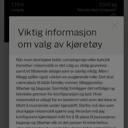
7,19 m
3500 kg
Lengde
Teknisk tillatt totalvekt
*
Durch Scrolling wird der B
Viktig informasjon
Valgt
om valg av kjøretøy
Når man skal kjøpe bobil, campingvogn eller bybobil
(heretter: reisemobil) er det valg av riktig grunnriss
samt et tiltalende design som er særlig viktig. Men i
tillegg spiller også vekten en avgjørende rolle. Det skal
være plass til både familie, venner, tilleggsutstyr,
tilbehør og bagasje. Samtidig foreligger det rettslige og
tekniske grenser for konfigurasjon og last. Hver
reisemobil er utlagt for en bestemt vekt som det ikke er
tillatt å overskride under kjøredrift. Derfor må den som
Hymer B-MC T 680
skal kjøpe reisemobil spørre seg: Hvordan må jeg
konfigurere kjøretøyet mitt for å få plass til passasjerer,
bagasje og tilbehør slik at det passer til mine behov,
kr 1 803 000,–
2 - 5