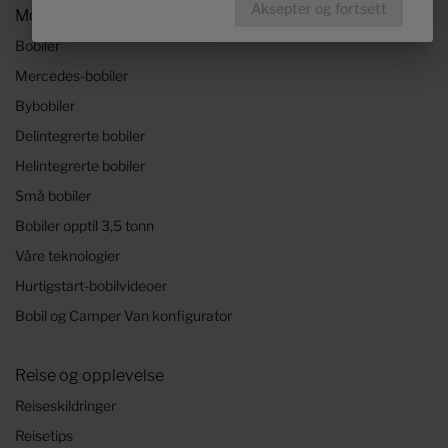
Aksepter og fortsett
Modeller og teknologier
Bobiler
Mercedes-bobiler
Bybobiler
Delintegrerte bobiler
Helintegrerte bobiler
Små bobiler
Bobiler opptil 3,5 tonn
Våre teknologier
Hurtigstart-bobilvideoer
Bobil og Camper Van konfigurator
Reise og opplevelse
Reiseskildringer
Reisetips