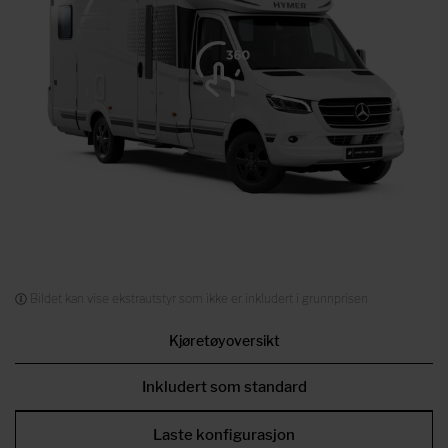
Bildet kan vise ekstrautstyr som ikke er inkludert i grunnprisen
Kjøretøyoversikt
Inkludert som standard
Laste konfigurasjon