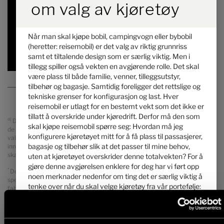
om valg av kjøretøy
7,89 m
4430 kg
Lengde
Teknisk tillatt totalvekt
*
Når man skal kjøpe bobil, campingvogn eller bybobil
(heretter: reisemobil) er det valg av riktig grunnriss
Valgt
samt et tiltalende design som er særlig viktig. Men i
tillegg spiller også vekten en avgjørende rolle. Det skal
være plass til både familie, venner, tilleggsutstyr,
tilbehør og bagasje. Samtidig foreligger det rettslige og
tekniske grenser for konfigurasjon og last. Hver
reisemobil er utlagt for en bestemt vekt som det ikke er
tillatt å overskride under kjøredrift. Derfor må den som
a)
Det dreier seg om en uforbindtlig prisanbefaling i NKR, som baserer på
skal kjøpe reisemobil spørre seg: Hvordan må jeg
de norsk salgsprisene. Priser i andre land kan avvike på grunn av
konfigurere kjøretøyet mitt for å få plass til passasjerer,
valutaomregning, utstyr i landet, moms, gebyr, transportkostnader og
bagasje og tilbehør slik at det passer til mine behov,
innføringstoll. Din handelspartner informerer deg gjerne om prisene,
skattene og gebyrene som gjelder for ditt land.
uten at kjøretøyet overskrider denne totalvekten? For å
gjøre denne avgjørelsen enklere for deg har vi ført opp
*
Den angitte vekten i kjøreklar tilstand er den standardverdien som er
noen merknader nedenfor om ting det er særlig viktig å
spesifisert i typegodkjenningsprosessen. På grunn av
tenke over når du skal velge kjøretøy fra vår portefølje:
fabrikasjonstoleransene kan den faktiske vekten i kjøreklar tilstand
avvike fra de verdiene som er angitt over. Avvik på opptil ± 5 % av
vekten i kjøreklar tilstand er juridisk tillatt og mulig. Tillatt margin i
1. Den teknisk tillatte totalvekten ...
kilogram i vekt i kjøreklar tilstand er angitt i hakeparentes bak
... er en vekt som produsenten har spesifisert og som
vektangivelsen. Fabrikkspesifisert vekt på tilleggsutstyr er den anslåtte,