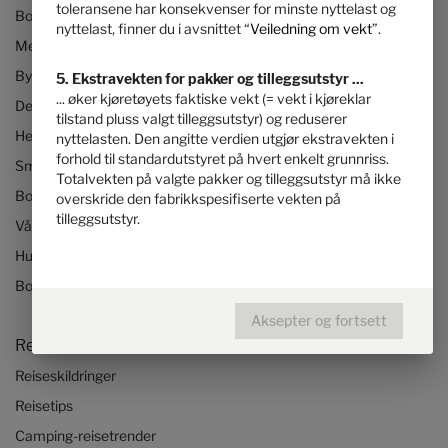
toleransene har konsekvenser for minste nyttelast og
Bobiler
nyttelast, finner du i avsnittet “
Veiledning om vekt
”.
Mercedes-bobiler
Bybobiler
5. Ekstravekten for pakker og tilleggsutstyr ...
... øker kjøretøyets faktiske vekt (= vekt i kjøreklar
Delintegrerte bobiler
tilstand pluss valgt tilleggsutstyr) og reduserer
Helintegrerte bobiler
nyttelasten. Den angitte verdien utgjør ekstravekten i
forhold til standardutstyret på hvert enkelt grunnriss.
Små bobiler
Totalvekten på valgte pakker og tilleggsutstyr må ikke
Bobiler opptil 3,5 tonn
overskride den fabrikkspesifiserte vekten på
tilleggsutstyr.
Våre teknologier
Hurtigstart-bobilvideoer
Bobil og Camper Van konfigurator
Aksepter og fortsett
Reise og opplevelse
Reiseskildringer
Reisetips
Camping-reisetrender