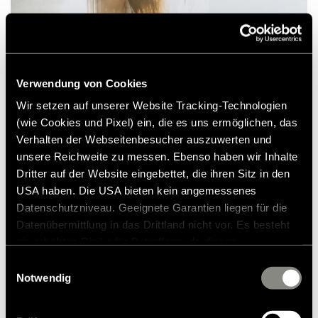
Verwendung von Cookies
Wir setzen auf unserer Website Tracking-Technologien
(wie Cookies und Pixel) ein, die es uns ermöglichen, das
Op de Place de Jaude met zijn vele bars en
Verhalten der Webseitenbesucher auszuwerten und
cafés genoten we van het zonnige weer en
unsere Reichweite zu messen. Ebenso haben wir Inhalte
Dritter auf der Website eingebettet, die ihren Sitz in den
gingen we windowshoppen tot we de
USA haben. Die USA bieten kein angemessenes
Cathédrale Notre-Dame-de-l'Assomption
Datenschutzniveau. Geeignete Garantien liegen für die
bereikten. Deze imposante gotische
Datenübermittlung in das Drittland nicht vor. Es besteht
kathedraal is volledig gebouwd van zwarte
ein erhöhtes Risiko für Betroffene, da diesen
möglicherweise keine Rechtsbehelfsmöglichkeiten
lavasteen en heeft binnenin een aantal
Einwilligungsauswahl
zustehen. Eingesetzte Dienstleister können Daten für
Notwendig
prachtige fresco's. Rondom de kathedraal
eigene Zwecke verarbeiten und mit anderen Daten
liggen een aantal leuke pleinen en
zusammenführen. Weitere Informationen finden Sie in