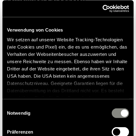
Verwendung von Cookies
Wir setzen auf unserer Website Tracking-Technologien
(wie Cookies und Pixel) ein, die es uns ermöglichen, das
Verhalten der Webseitenbesucher auszuwerten und
unsere Reichweite zu messen. Ebenso haben wir Inhalte
Dritter auf der Website eingebettet, die ihren Sitz in den
USA haben. Die USA bieten kein angemessenes
Datenschutzniveau. Geeignete Garantien liegen für die
Datenübermittlung in das Drittland nicht vor. Es besteht
ein erhöhtes Risiko für Betroffene, da diesen
möglicherweise keine Rechtsbehelfsmöglichkeiten
Einwilligungsauswahl
zustehen. Eingesetzte Dienstleister können Daten für
Notwendig
Stoelhoezen ISRI-zitting (76cm) 1992-
eigene Zwecke verarbeiten und mit anderen Daten
2002 grafiet
zusammenführen. Weitere Informationen finden Sie in
Präferenzen
unserer
Datenschutzerklärung
. Akzeptieren Sie oder