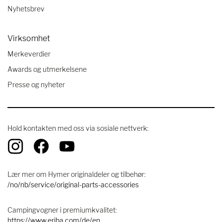
Nyhetsbrev
Virksomhet
Merkeverdier
Awards og utmerkelsene
Presse og nyheter
Hold kontakten med oss ​​via sosiale nettverk:
Lær mer om Hymer originaldeler og tilbehør:
/no/nb/service/original-parts-accessories
Campingvogner i premiumkvalitet:
https://www.eriba.com/de/en