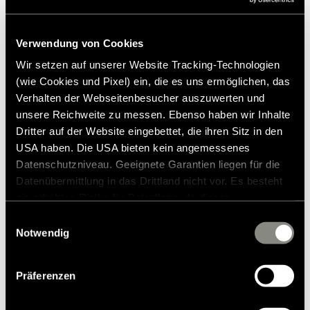
Verwendung von Cookies
Wir setzen auf unserer Website Tracking-Technologien
(wie Cookies und Pixel) ein, die es uns ermöglichen, das
Verhalten der Webseitenbesucher auszuwerten und
unsere Reichweite zu messen. Ebenso haben wir Inhalte
Dritter auf der Website eingebettet, die ihren Sitz in den
USA haben. Die USA bieten kein angemessenes
Datenschutzniveau. Geeignete Garantien liegen für die
Datenübermittlung in das Drittland nicht vor. Es besteht
ein erhöhtes Risiko für Betroffene, da diesen
möglicherweise keine Rechtsbehelfsmöglichkeiten
Einwilligungsauswahl
zustehen. Eingesetzte Dienstleister können Daten für
Notwendig
eigene Zwecke verarbeiten und mit anderen Daten
Setetrekk ISRI-sete (76 cm) 1992-2002
zusammenführen. Weitere Informationen finden Sie in
grafitt
Präferenzen
unserer
Datenschutzerklärung
. Akzeptieren Sie oder
wählen Sie einzelne Cookies/Dienste in den
4.956,00 kr.
RRP*