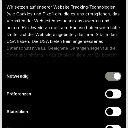
Ajouter à la liste de souhaits
Wir setzen auf unserer Website Tracking-Technologien
Past het artikel bij mijn voertuig?
(wie Cookies und Pixel) ein, die es uns ermöglichen, das
Numéro d'article: 2968936
Verhalten der Webseitenbesucher auszuwerten und
unsere Reichweite zu messen. Ebenso haben wir Inhalte
* Originele Hymer accessoires zijn niet vanuit de fabriek
Dritter auf der Website eingebettet, die ihren Sitz in den
leverbaar, maar kunnen uitsluitend via uw handelspartner
USA haben. Die USA bieten kein angemessenes
worden besteld en gemonteerd. Afbeeldingen zijn onder
Datenschutzniveau. Geeignete Garantien liegen für die
voorbehoud van wijzigingen.
Datenübermittlung in das Drittland nicht vor. Es besteht
ein erhöhtes Risiko für Betroffene, da diesen
möglicherweise keine Rechtsbehelfsmöglichkeiten
Einwilligungsauswahl
zustehen. Eingesetzte Dienstleister können Daten für
Notwendig
eigene Zwecke verarbeiten und mit anderen Daten
zusammenführen. Weitere Informationen finden Sie in
Präferenzen
unserer
Datenschutzerklärung
. Akzeptieren Sie oder
wählen Sie einzelne Cookies/Dienste in den
Einstellungen aus, erteilen Sie uns Ihre Einwilligung zur
Statistiken
Verarbeitung Ihrer Daten zu den genannten Zwecken. Die
Modellen & Technologie
Einwilligung ist freiwillig, für den Besuch der Website