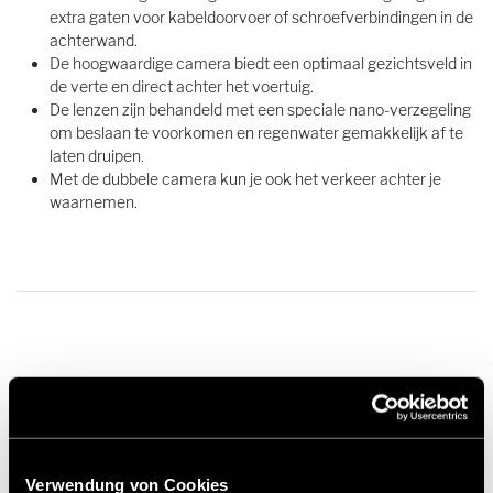
extra gaten voor kabeldoorvoer of schroefverbindingen in de
achterwand.
De hoogwaardige camera biedt een optimaal gezichtsveld in
de verte en direct achter het voertuig.
De lenzen zijn behandeld met een speciale nano-verzegeling
om beslaan te voorkomen en regenwater gemakkelijk af te
laten druipen.
Met de dubbele camera kun je ook het verkeer achter je
waarnemen.
€ 549,00
Prix de vente conseillé*
Verwendung von Cookies