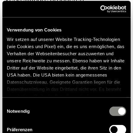
1 stuk Batterij S
1 montageset
1 accu S aansluitkabel naar zekeringkast 650/800 mm
1 zekering 80 A
1 st. M5 sluitring
Verwendung von Cookies
1 st. M5 klemschijf
Wir setzen auf unserer Website Tracking-Technologien
1 st. M5 stopmoer
(wie Cookies und Pixel) ein, die es uns ermöglichen, das
1 stuk houder
Verhalten der Webseitenbesucher auszuwerten und
1 st. zeskantbout M8
1 st. ring
unsere Reichweite zu messen. Ebenso haben wir Inhalte
Dritter auf der Website eingebettet, die ihren Sitz in den
USA haben. Die USA bieten kein angemessenes
Datenschutzniveau. Geeignete Garantien liegen für die
Datenübermittlung in das Drittland nicht vor. Es besteht
ein erhöhtes Risiko für Betroffene, da diesen
möglicherweise keine Rechtsbehelfsmöglichkeiten
Einwilligungsauswahl
zustehen. Eingesetzte Dienstleister können Daten für
Notwendig
Batterij S Upgrade 3e batterij Grand
eigene Zwecke verarbeiten und mit anderen Daten
Canyon S
zusammenführen. Weitere Informationen finden Sie in
Präferenzen
unserer
Datenschutzerklärung
. Akzeptieren Sie oder