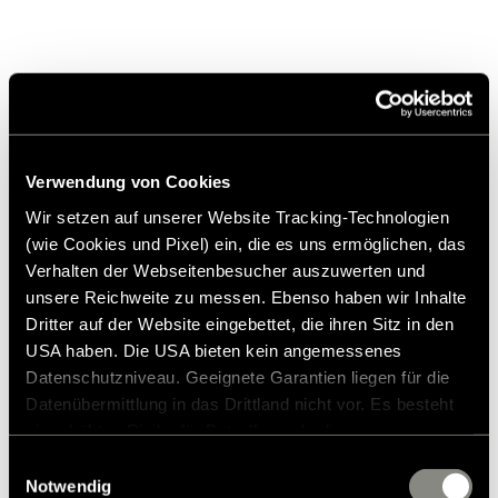
eerder in het voertuig is
geïnstalleerd.
Vergelijkbare producten
Verwendung von Cookies
Wir setzen auf unserer Website Tracking-Technologien
(wie Cookies und Pixel) ein, die es uns ermöglichen, das
Verhalten der Webseitenbesucher auszuwerten und
unsere Reichweite zu messen. Ebenso haben wir Inhalte
Dritter auf der Website eingebettet, die ihren Sitz in den
USA haben. Die USA bieten kein angemessenes
Datenschutzniveau. Geeignete Garantien liegen für die
Datenübermittlung in das Drittland nicht vor. Es besteht
ein erhöhtes Risiko für Betroffene, da diesen
möglicherweise keine Rechtsbehelfsmöglichkeiten
Einwilligungsauswahl
zustehen. Eingesetzte Dienstleister können Daten für
Notwendig