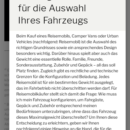
7,89 m
4430 kg
für die Auswahl
Länge
Technisch zulässige Gesamtmasse
*
Ihres Fahrzeugs
ausgewählt
Beim Kauf eines Reisemobils, Camper Vans oder Urban
Vehicles (nachfolgend: Reisemobil) ist die Auswahl des
richtigen Grundrisses sowie ein ansprechendes Design
besonders wichtig. Darüber hinaus spielt aber auch das
Gewicht eine essentielle Rolle. Familie, Freunde,
Sonderausstattung, Zubehör und Gepäck – all das soll
a)
Es handelt sich um eine unverbindliche Preisempfehlung, die auf den
Platz finden. Zugleich gibt es rechtliche und technische
schweizerischen Verkaufspreisen basiert. Preise in anderen Ländern
Grenzen für die Konfiguration und Beladung. Jedes
können aufgrund der Währungsumrechnung und der länderspezifischen
Reisemobil ist für ein bestimmtes Gewicht ausgelegt,
Mehrwertsteuer, Gebühren und Einfuhrzölle abweichen. Daher wird
das im Fahrbetrieb nicht überschritten werden darf. Für
empfohlen, einen örtlichen Händler nach den für das jeweilige Land
Reisemobilkäufer stellt sich damit die Frage: Wie muss
geltenden Preisen zu fragen, um den aktuellsten Stand zu erfahren.
ich mein Fahrzeug konfigurieren, um Fahrgäste,
* Bei der angegebenen Masse in fahrbereitem Zustand handelt es sich
Gepäck und Zubehör entsprechend meinen
um einen im Typgenehmigungsverfahren festgelegten Standardwert.
Bedürfnissen unterzubringen, ohne dass das Fahrzeug
Aufgrund von Fertigungstoleranzen kann die real gewogene Masse in
dieses Maximalgewicht überschreitet? Um Ihnen diese
fahrbereitem Zustand vom oben angegebenen Wert abweichen.
Entscheidung zu erleichtern, geben wir Ihnen
Abweichungen von bis zu ± 5 % der Masse in fahrbereitem Zustand sind
nachfolgend einige Hinweise an die Hand, die für die
rechtlich zulässig und möglich. Die zulässige Spanne in Kilogramm ist im