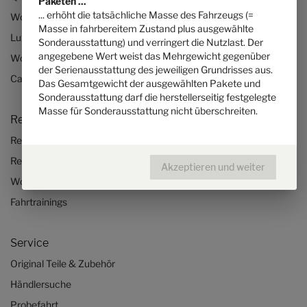
Paketen ...
... erhöht die tatsächliche Masse des Fahrzeugs (=
Wohnmobil konfigurieren
Masse in fahrbereitem Zustand plus ausgewählte
Luxus-Wohnmobile
Sonderausstattung) und verringert die Nutzlast. Der
angegebene Wert weist das Mehrgewicht gegenüber
Wohnmobile für 2 Personen
der Serienausstattung des jeweiligen Grundrisses aus.
Camper Van-Aufstelldach
Das Gesamtgewicht der ausgewählten Pakete und
Sonderausstattung darf die herstellerseitig festgelegte
Masse für Sonderausstattung nicht überschreiten.
Reisen & Erleben
Reiseberichte
Reisetipps
Akzeptieren und weiter
Wohnmobil-Checklisten
Fahrtrainings
Service
Original Teile & Zubehör
Händlersuche
Probefahrt