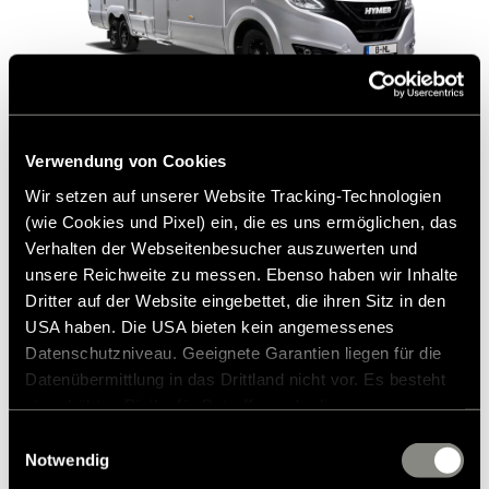
Sonnenschutzmatte BML-i (ohne Schiene)
Verwendung von Cookies
190,00 CHF
UVP*
Wir setzen auf unserer Website Tracking-Technologien
(wie Cookies und Pixel) ein, die es uns ermöglichen, das
Verhalten der Webseitenbesucher auszuwerten und
unsere Reichweite zu messen. Ebenso haben wir Inhalte
Dritter auf der Website eingebettet, die ihren Sitz in den
USA haben. Die USA bieten kein angemessenes
Datenschutzniveau. Geeignete Garantien liegen für die
Datenübermittlung in das Drittland nicht vor. Es besteht
ein erhöhtes Risiko für Betroffene, da diesen
möglicherweise keine Rechtsbehelfsmöglichkeiten
Einwilligungsauswahl
zustehen. Eingesetzte Dienstleister können Daten für
Notwendig
eigene Zwecke verarbeiten und mit anderen Daten