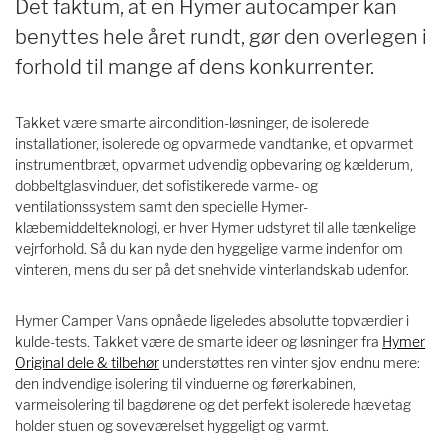
Det faktum, at en Hymer autocamper kan
benyttes hele året rundt, gør den overlegen i
forhold til mange af dens konkurrenter.
Takket være smarte aircondition-løsninger, de isolerede
installationer, isolerede og opvarmede vandtanke, et opvarmet
instrumentbræt, opvarmet udvendig opbevaring og kælderum,
dobbeltglasvinduer, det sofistikerede varme- og
ventilationssystem samt den specielle Hymer-
klæbemiddelteknologi, er hver Hymer udstyret til alle tænkelige
vejrforhold. Så du kan nyde den hyggelige varme indenfor om
vinteren, mens du ser på det snehvide vinterlandskab udenfor.
Hymer Camper Vans opnåede ligeledes absolutte topværdier i
kulde-tests. Takket være de smarte ideer og løsninger fra
Hymer
Original dele & tilbehør
understøttes ren vinter sjov endnu mere:
den indvendige isolering til vinduerne og førerkabinen,
varmeisolering til bagdørene og det perfekt isolerede hævetag
holder stuen og soveværelset hyggeligt og varmt.