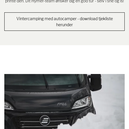
printe den. Dit Hymer-team ønsker dig en god tur - selv i sne og is!
Vintercamping med autocamper - download tjekliste
herunder