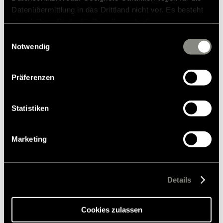
Datenübermittlung in das Drittland nicht vor. Es besteht
ein erhöhtes Risiko für Betroffene, da diesen
möglicherweise keine Rechtsbehelfsmöglichkeiten
Einwilligungsauswahl
zustehen. Eingesetzte Dienstleister können Daten für
Notwendig
eigene Zwecke verarbeiten und mit anderen Daten
zusammenführen. Weitere Informationen finden Sie in
Präferenzen
unserer
Datenschutzerklärung
. Akzeptieren Sie oder
wählen Sie einzelne Cookies/Dienste in den
Einstellungen aus, erteilen Sie uns Ihre Einwilligung zur
Statistiken
Verarbeitung Ihrer Daten zu den genannten Zwecken. Die
Einwilligung ist freiwillig, für den Besuch der Website
Marketing
nicht erforderlich und kann jederzeit über die
Einstellungen widerrufen werden. Klicken Sie auf
Ablehnen, werden nur die notwendigen Cookies auf der
Webseite gesetzt, die für den störungsfreien Betrieb der
Details
Webseite und die Ermöglichung der Seitennavigation
erforderlich sind.
Cookies zulassen