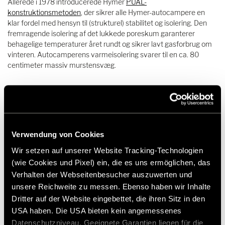
Allerede i 1978 introducerede Hymer
PUAL-
konstruktionsmetoden
, der sikrer alle Hymer-autocampere en
klar fordel med hensyn til (strukturel) stabilitet og isolering. Den
fremragende isolering af det lukkede poreskum garanterer
behagelige temperaturer året rundt og sikrer lavt gasforbrug om
vinteren. Autocamperens varmeisolering svarer til en ca. 80
centimeter massiv murstensvæg.
Verwendung von Cookies
Wir setzen auf unserer Website Tracking-Technologien
(wie Cookies und Pixel) ein, die es uns ermöglichen, das
Verhalten der Webseitenbesucher auszuwerten und
unsere Reichweite zu messen. Ebenso haben wir Inhalte
Dritter auf der Website eingebettet, die ihren Sitz in den
USA haben. Die USA bieten kein angemessenes
Datenschutzniveau. Geeignete Garantien liegen für die