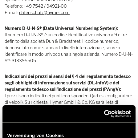
Telefono:
+49 7542 / 94921-00
E-mail:
datenschutz@hymer.com
Numero D-U-N-S® (Data Universal Numbering System):
Il numero D-U-N-S® è un codice identificativo univoco a 9 cifre
definito dalla società Dun & Bradstreet. Il codice numerico,
riconosciuto come standard a livello internazionale, serve a
identificare in modo univoco una singola azienda. Numero D-U-N-
S®: 313395505
Indicazioni dei prezzi ai sensi del § 4 del regolamento tedesco
sugli obblighi di informazione sui servizi (DL-InfoV) e del
regolamento tedesco sull'indicazione dei prezzi (PAngV):
I prezzi sono indicati nei punti corrispondenti (ad es. configuratore
di veicoli). Su richiesta, Hymer GmbH & Co. KG sarà lieta di
preparare un'offerta.
3. Proprietà intellettuale
Verwendung von Cookies