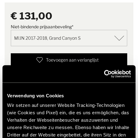
werkelijke vorm en het design kunnen afwijken van de getoonde
Opmerking
Duurzame verpakking dankzij
variant.
€ 131,00
herbruikbare hoes met
praktische ritssluiting
Niet-bindende prijsaanbeveling*
Toevoegen aan verlanglijst
Past het artikel bij mijn voertuig?
Artikelnummer: 2820164
* Originele Hymer accessoires zijn niet vanuit de fabriek
Verwendung von Cookies
leverbaar, maar kunnen uitsluitend via uw handelspartner
worden besteld en gemonteerd. Afbeeldingen zijn onder
Wir setzen auf unserer Website Tracking-Technologien
voorbehoud van wijzigingen.
(wie Cookies und Pixel) ein, die es uns ermöglichen, das
Verhalten der Webseitenbesucher auszuwerten und
unsere Reichweite zu messen. Ebenso haben wir Inhalte
Dritter auf der Website eingebettet, die ihren Sitz in den