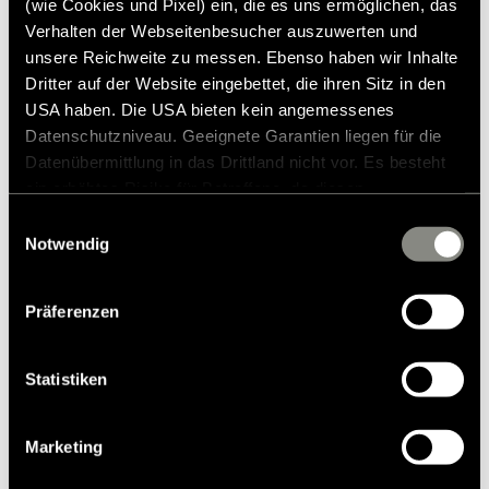
(wie Cookies und Pixel) ein, die es uns ermöglichen, das
Verhalten der Webseitenbesucher auszuwerten und
unsere Reichweite zu messen. Ebenso haben wir Inhalte
Dritter auf der Website eingebettet, die ihren Sitz in den
USA haben. Die USA bieten kein angemessenes
Datenschutzniveau. Geeignete Garantien liegen für die
Datenübermittlung in das Drittland nicht vor. Es besteht
ein erhöhtes Risiko für Betroffene, da diesen
möglicherweise keine Rechtsbehelfsmöglichkeiten
Einwilligungsauswahl
Modelle & Technologien
zustehen. Eingesetzte Dienstleister können Daten für
Notwendig
Wohnmobile
eigene Zwecke verarbeiten und mit anderen Daten
zusammenführen. Weitere Informationen finden Sie in
Mercedes Wohnmobile
Präferenzen
unserer
Datenschutzerklärung
. Akzeptieren Sie oder
Camper Vans bzw. Kastenwagen
wählen Sie einzelne Cookies/Dienste in den
Teilintegrierte Wohnmobile
Einstellungen aus, erteilen Sie uns Ihre Einwilligung zur
Statistiken
Vollintegrierte Wohnmobile
Verarbeitung Ihrer Daten zu den genannten Zwecken. Die
Einwilligung ist freiwillig, für den Besuch der Website
Kleine Wohnmobile
Marketing
nicht erforderlich und kann jederzeit über die
Wohnmobile bis 3,5 Tonnen
Einstellungen widerrufen werden. Klicken Sie auf