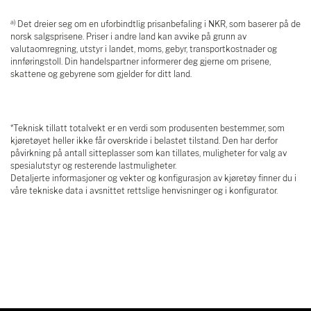
a)
Det dreier seg om en uforbindtlig prisanbefaling i NKR, som baserer på de
norsk salgsprisene. Priser i andre land kan avvike på grunn av
valutaomregning, utstyr i landet, moms, gebyr, transportkostnader og
innføringstoll. Din handelspartner informerer deg gjerne om prisene,
skattene og gebyrene som gjelder for ditt land.
*Teknisk tillatt totalvekt er en verdi som produsenten bestemmer, som
kjøretøyet heller ikke får overskride i belastet tilstand. Den har derfor
påvirkning på antall sitteplasser som kan tillates, muligheter for valg av
spesialutstyr og resterende lastmuligheter.
Detaljerte informasjoner og vekter og konfigurasjon av kjøretøy finner du i
våre tekniske data i avsnittet rettslige henvisninger og i konfigurator.