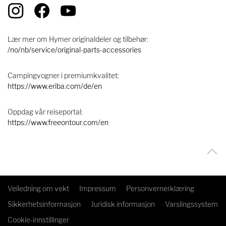
Lær mer om Hymer originaldeler og tilbehør:
/no/nb/service/original-parts-accessories
Campingvogner i premiumkvalitet:
https://www.eriba.com/de/en
Oppdag vår reiseportal:
https://www.freeontour.com/en
Veiledning om vekt
Impressum
Personvernerklæring
Sikkerhetsinformasjon
Juridisk informasjon
Varslingssystem
Cookie-innstillinger