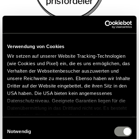
Stilfullt uttrykk med optimal frihet.
Verwendung von Cookies
Få den eksklusive Hymer Grand Canyon S
Wir setzen auf unserer Website Tracking-Technologien
(wie Cookies und Pixel) ein, die es uns ermöglichen, das
Xperience edition-modellen med
Verhalten der Webseitenbesucher auszuwerten und
omfattende offroad-utstyr og en prisfordel
unsere Reichweite zu messen. Ebenso haben wir Inhalte
nå.
Dritter auf der Website eingebettet, die ihren Sitz in den
USA haben. Die USA bieten kein angemessenes
Datenschutzniveau. Geeignete Garantien liegen für die
Har du allerede bestemt deg, eller har du
Datenübermittlung in das Drittland nicht vor. Es besteht
spørsmål? Din Hymer-partner hjelper deg
ein erhöhtes Risiko für Betroffene, da diesen
gjerne.
möglicherweise keine Rechtsbehelfsmöglichkeiten
Einwilligungsauswahl
zustehen. Eingesetzte Dienstleister können Daten für
Notwendig
eigene Zwecke verarbeiten und mit anderen Daten