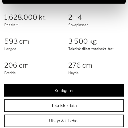
1.628.000 kr.
2 - 4
a)
Pris fra
Soveplasser
593 cm
3 500 kg
Lengde
Teknisk tillatt totalvekt
fra*
206 cm
276 cm
Bredde
Høyde
Konfigurer
Tekniske data
Utstyr & tilbehør