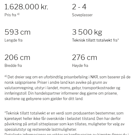
1.628.000 kr.
2 - 4
a)
Pris fra
Soveplasser
593 cm
3 500 kg
Lengde fra
Teknisk tillatt totalvekt
fra*
206 cm
276 cm
Bredde fra
Høyde fra
a)
Det dreier seg om en uforbindtlig prisanbefaling i NKR, som baserer på de
norsk salgsprisene. Priser i andre land kan avvike på grunn av
valutaomregning, utstyr i landet, moms, gebyr, transportkostnader og
innføringstoll. Din handelspartner informerer deg gjerne om prisene,
skattene og gebyrene som gjelder for ditt land.
*Teknisk tillatt totalvekt er en verdi som produsenten bestemmer, som
kjøretøyet heller ikke får overskride i belastet tilstand. Den har derfor
påvirkning på antall sitteplasser som kan tillates, muligheter for valg av
spesialutstyr og resterende lastmuligheter.
Detaljerte informasjoner og vekter og konfigurasjon av kjøretøy finner du i