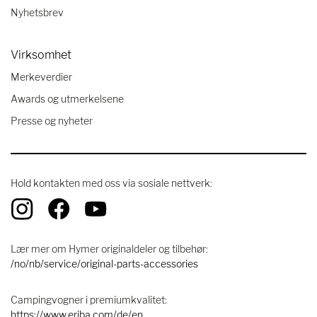
Nyhetsbrev
Virksomhet
Merkeverdier
Awards og utmerkelsene
Presse og nyheter
Hold kontakten med oss ​​via sosiale nettverk:
Lær mer om Hymer originaldeler og tilbehør:
/no/nb/service/original-parts-accessories
Campingvogner i premiumkvalitet:
https://www.eriba.com/de/en