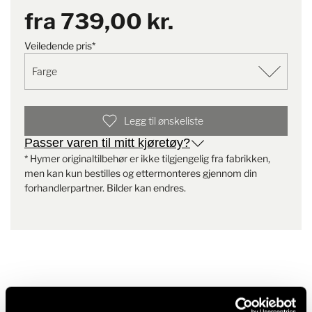
fra
739,00 kr.
Merknad
4 sensorer (dvs. 2 pakker) er
alltid påkrevd
Veiledende pris*
Legg til ønskeliste
Passer varen til mitt kjøretøy?
* Hymer originaltilbehør er ikke tilgjengelig fra fabrikken,
men kan kun bestilles og ettermonteres gjennom din
forhandlerpartner. Bilder kan endres.
Lignende produkter