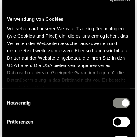
Verwendung von Cookies
Wir setzen auf unserer Website Tracking-Technologien
(wie Cookies und Pixel) ein, die es uns ermöglichen, das
Verhalten der Webseitenbesucher auszuwerten und
unsere Reichweite zu messen. Ebenso haben wir Inhalte
Dritter auf der Website eingebettet, die ihren Sitz in den
USA haben. Die USA bieten kein angemessenes
Datenschutzniveau. Geeignete Garantien liegen für die
Datenübermittlung in das Drittland nicht vor. Es besteht
ein erhöhtes Risiko für Betroffene, da diesen
möglicherweise keine Rechtsbehelfsmöglichkeiten
Einwilligungsauswahl
zustehen. Eingesetzte Dienstleister können Daten für
Notwendig
eigene Zwecke verarbeiten und mit anderen Daten
zusammenführen. Weitere Informationen finden Sie in
Parkpilot – Parkeringshjelp bak
Präferenzen
unserer
Datenschutzerklärung
. Akzeptieren Sie oder
wählen Sie einzelne Cookies/Dienste in den
6.011,00 kr.
RRP*