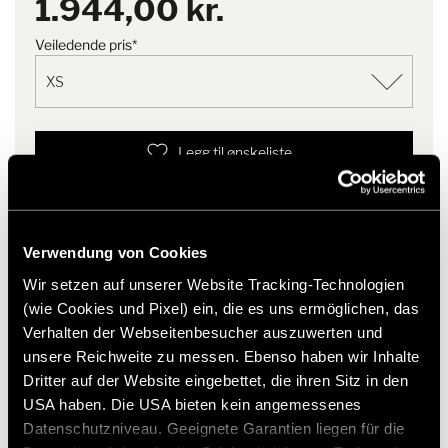
1.944,00 kr.
bærekraftige materialer, ved
større bevegelsesfrihet
hjelp av ressursbesparende
Forformet erme
Veiledende pris*
prosesser og under rettferdige
Hette, mansjetter og nederkant med Lycra-bånd
arbeidsforhold.
Festet hette
Legg til ønskeliste
Passer varen til mitt kjøretøy?
Artikkelnummer: 3051735
Verwendung von Cookies
* Hymer originaltilbehør er ikke tilgjengelig fra fabrikken,
men kan kun bestilles og ettermonteres gjennom din
Wir setzen auf unserer Website Tracking-Technologien
forhandlerpartner. Bilder kan endres.
(wie Cookies und Pixel) ein, die es uns ermöglichen, das
Verhalten der Webseitenbesucher auszuwerten und
unsere Reichweite zu messen. Ebenso haben wir Inhalte
Dritter auf der Website eingebettet, die ihren Sitz in den
USA haben. Die USA bieten kein angemessenes
Datenschutzniveau. Geeignete Garantien liegen für die