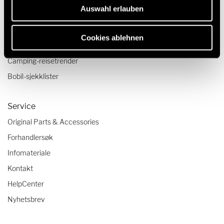
Auswahl erlauben
Reise og opplevelse
Reiseskildringer
Cookies ablehnen
Reisetips
Camping-reisetrender
Bobil-sjekklister
Service
Original Parts & Accessories
Forhandlersøk
Infomateriale
Kontakt
HelpCenter
Nyhetsbrev