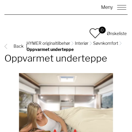
Meny
0
Ønskeliste
HYMER originaltilbehør
Interiør
Søvnkomfort
Back
Oppvarmet underteppe
Oppvarmet underteppe