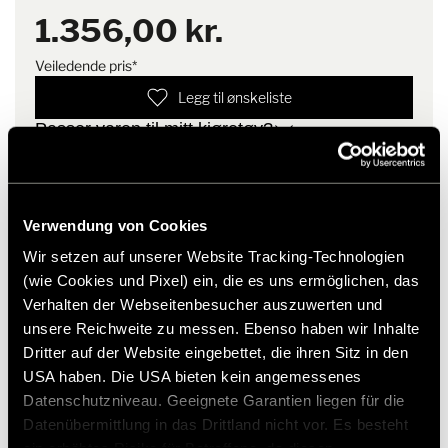
PDF | 377,1 KB
1.356,00 kr.
Monteringsanvisning
Kontrollpanelet på produktet
Produktdetaljer:
må fjernes før vask.
Veiledende pris*
Last ned
Temperaturnivåer: 4 nivåer
Legg til ønskeliste
Med automatisk utkobling etter 180 minutter (sleep-
Passer varen til mitt kjøretøy?
funksjon)
Artikkelnummer: 3082515
* Hymer originaltilbehør er ikke tilgjengelig fra fabrikken,
men kan kun bestilles og ettermonteres gjennom din
Verwendung von Cookies
forhandlerpartner. Bilder kan endres.
Wir setzen auf unserer Website Tracking-Technologien
(wie Cookies und Pixel) ein, die es uns ermöglichen, das
Verhalten der Webseitenbesucher auszuwerten und
unsere Reichweite zu messen. Ebenso haben wir Inhalte
Dritter auf der Website eingebettet, die ihren Sitz in den
USA haben. Die USA bieten kein angemessenes
Datenschutzniveau. Geeignete Garantien liegen für die
Datenübermittlung in das Drittland nicht vor. Es besteht