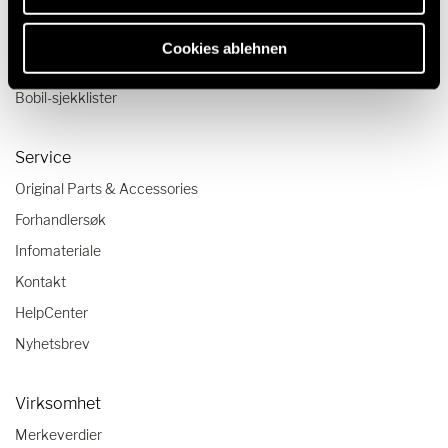
Reiseskildringer
Reisetips
Cookies ablehnen
Camping-reisetrender
Bobil-sjekklister
Service
Original Parts & Accessories
Forhandlersøk
Infomateriale
Kontakt
HelpCenter
Nyhetsbrev
Virksomhet
Merkeverdier