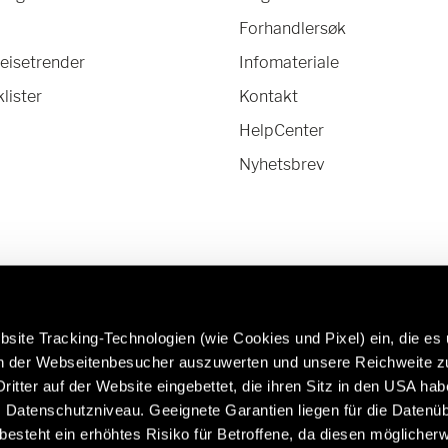
Forhandlersøk
eisetrender
Infomateriale
lister
Kontakt
HelpCenter
Nyhetsbrev
site Tracking-Technologien (wie Cookies und Pixel) ein, die es
en der Webseitenbesucher auszuwerten und unsere Reichweite 
ritter auf der Website eingebettet, die ihren Sitz in den USA ha
mer om Hymer originaldeler
Campingvogner i
Datenschutzniveau. Geeignete Garantien liegen für die Datenüb
lbehør:
premiumkvalitet:
s besteht ein erhöhtes Risiko für Betroffene, da diesen möglicher
b/service/original-parts-
https://www.eriba.com/de/e