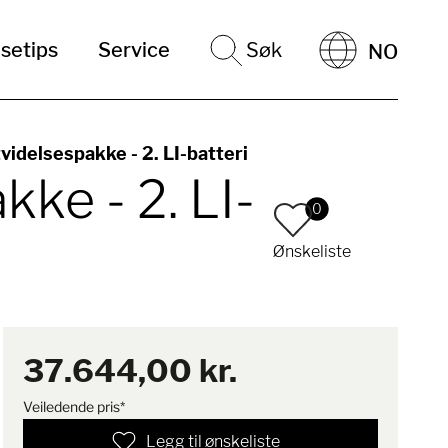
setips
Service
Søk
NO
idelsespakke - 2. LI-batteri
ke - 2. LI-
0
Ønskeliste
37.644,00 kr.
Veiledende pris*
Legg til ønskeliste