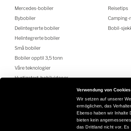
Mercedes-bobiler
Reisetips
Bybobiler
Camping-r
Delintegrerte bobiler
Bobil-sjekk
Helintegrerte bobiler
Små bobiler
Bobiler opptil 3,5 tonn
Våre teknologier
Hurtigstart-bobilvideoer
Bobil og Camper Van konfigurator
Verwendung von Cookies
Wir setzen auf unserer Web
ermöglichen, das Verhalt
Ebenso haben wir Inhalte D
Hold kontakten med oss ​​via sosiale
Lær 
bieten kein angemessenes 
nettverk:
og ti
das Drittland nicht vor. E
/no/n