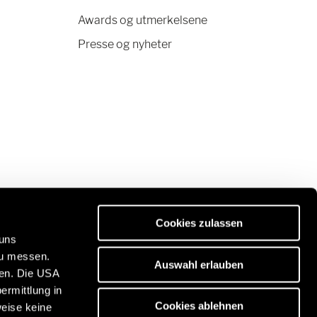
Awards og utmerkelsene
Presse og nyheter
Cookies zulassen
 uns
zu messen.
Auswahl erlauben
ben. Die USA
Oppdag vår reiseportal:
ermittlung in
https://www.freeontour.com/en
Cookies ablehnen
weise keine
n