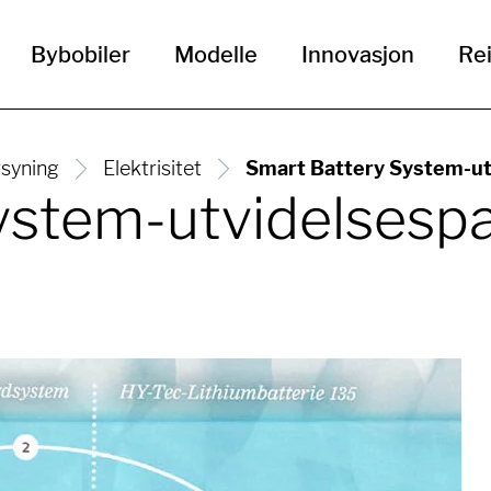
Bybobiler
Modelle
Innovasjon
Rei
rsyning
Elektrisitet
Smart Battery System-utv
stem-utvidelsespak