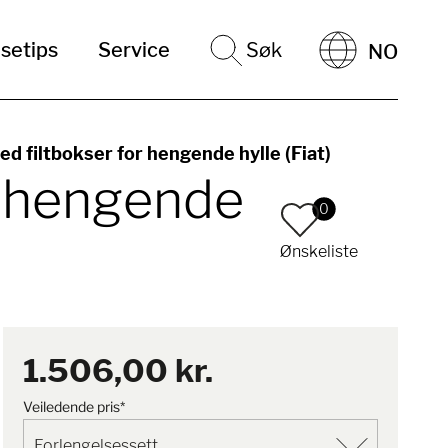
setips
Service
Søk
NO
d filtbokser for hengende hylle (Fiat)
r hengende
0
Ønskeliste
1.506,00 kr.
Veiledende pris*