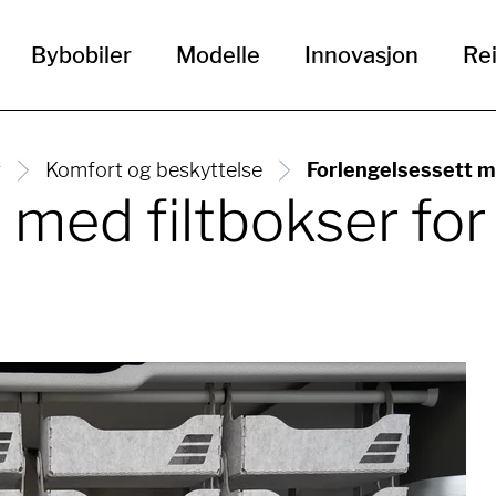
Bybobiler
Modelle
Innovasjon
Rei
r
Komfort og beskyttelse
Forlengelsessett me
 med filtbokser fo