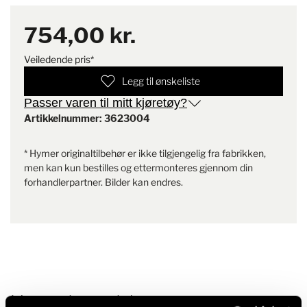
EN,DE,NL
PDF | 174,7 KB
754,00 kr.
Veiledende pris*
Last ned
Legg til ønskeliste
Passer varen til mitt kjøretøy?
Artikkelnummer: 3623004
* Hymer originaltilbehør er ikke tilgjengelig fra fabrikken,
men kan kun bestilles og ettermonteres gjennom din
forhandlerpartner. Bilder kan endres.
Lignende produkter