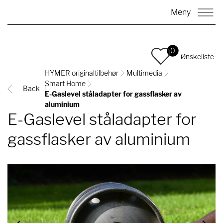
Meny
0
Ønskeliste
HYMER originaltilbehør
Multimedia
Smart Home
Back
E-Gaslevel ståladapter for gassflasker av
aluminium
E-Gaslevel ståladapter for
gassflasker av aluminium