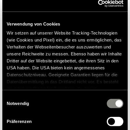
Verwendung von Cookies
Wir setzen auf unserer Website Tracking-Technologien
(wie Cookies und Pixel) ein, die es uns ermöglichen, das
Verhalten der Webseitenbesucher auszuwerten und
unsere Reichweite zu messen. Ebenso haben wir Inhalte
Dritter auf der Website eingebettet, die ihren Sitz in den
USA haben. Die USA bieten kein angemessenes
Datenschutzniveau. Geeignete Garantien liegen für die
Datenübermittlung in das Drittland nicht vor. Es besteht
ein erhöhtes Risiko für Betroffene, da diesen
möglicherweise keine Rechtsbehelfsmöglichkeiten
Einwilligungsauswahl
zustehen. Eingesetzte Dienstleister können Daten für
Notwendig
eigene Zwecke verarbeiten und mit anderen Daten
Gassnivåsensor
zusammenführen. Weitere Informationen finden Sie in
Präferenzen
unserer
Datenschutzerklärung
. Akzeptieren Sie oder
1.959,00 kr.
RRP*