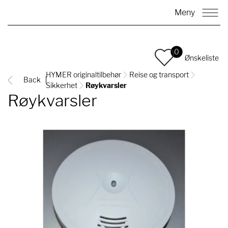
Meny
0
Ønskeliste
HYMER originaltilbehør
Reise og transport
Back
Sikkerhet
Røykvarsler
Røykvarsler