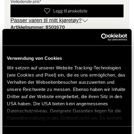
Veiledende pris*
Legg til ønskeliste
Passer varen til mitt kjøretøy?
Artikkelnummer: 8501670
* Hymer originaltilbehør er ikke tilgjengelig fra fabrikken,
men kan kun bestilles og ettermonteres gjennom din
forhandlerpartner. Bilder kan endres.
Verwendung von Cookies
Wir setzen auf unserer Website Tracking-Technologien
(wie Cookies und Pixel) ein, die es uns ermöglichen, das
Verhalten der Webseitenbesucher auszuwerten und
unsere Reichweite zu messen. Ebenso haben wir Inhalte
Dritter auf der Website eingebettet, die ihren Sitz in den
USA haben. Die USA bieten kein angemessenes
Datenschutzniveau. Geeignete Garantien liegen für die
Datenübermittlung in das Drittland nicht vor. Es besteht
ein erhöhtes Risiko für Betroffene, da diesen
Modeller og teknologier
möglicherweise keine Rechtsbehelfsmöglichkeiten