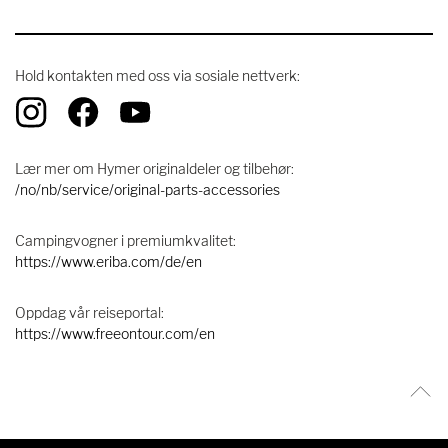
Hold kontakten med oss ​​via sosiale nettverk:
Lær mer om Hymer originaldeler og tilbehør:
/no/nb/service/original-parts-accessories
Campingvogner i premiumkvalitet:
https://www.eriba.com/de/en
Oppdag vår reiseportal:
https://www.freeontour.com/en