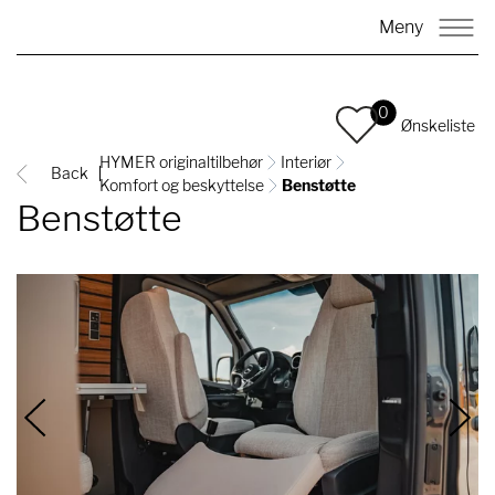
Meny
0
Ønskeliste
HYMER originaltilbehør
Interiør
Back
Komfort og beskyttelse
Benstøtte
Benstøtte