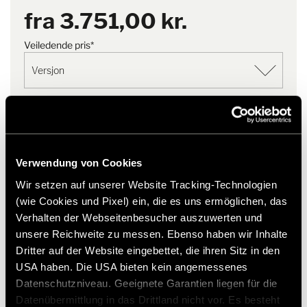
Enkel håndtering og høy komfort:
PDF | 6,6 MB
fra
3.751,00 kr.
Benstøtten kan brukes i seks ulike posisjoner og kan forlenges
etter behov.
Veiledende pris*
Last ned
Fleksibel og spenstig:
Benstøtten kan enkelt hektes av når den ikke trengs. Maksimal
belastning er 30 kg.
Legg til ønskeliste
Praktisk oppbevaring:
Passer varen til mitt kjøretøy?
Under reisen kan benstøtten enkelt og sikkert festes til
* Hymer originaltilbehør er ikke tilgjengelig fra fabrikken,
Verwendung von Cookies
passasjersetet ved hjelp av den medfølgende stroppen.
men kan kun bestilles og ettermonteres gjennom din
Wir setzen auf unserer Website Tracking-Technologien
forhandlerpartner. Bilder kan endres.
Tilgjengelig i fargene beige og antrasitt
(wie Cookies und Pixel) ein, die es uns ermöglichen, das
Vær oppmerksom på at benstøtten må tas av under kjøring for å
Verhalten der Webseitenbesucher auszuwerten und
sikre en trygg reise.
unsere Reichweite zu messen. Ebenso haben wir Inhalte
OBS: kun egnet for originalsete (MB/Fiat)!
Dritter auf der Website eingebettet, die ihren Sitz in den
USA haben. Die USA bieten kein angemessenes
Datenschutzniveau. Geeignete Garantien liegen für die
Datenübermittlung in das Drittland nicht vor. Es besteht