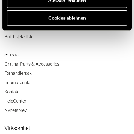
Auswahl erlauben
Reiseskildringer
Reisetips
Cookies ablehnen
Camping-reisetrender
Bobil-sjekklister
Service
Original Parts & Accessories
Forhandlersøk
Infomateriale
Kontakt
HelpCenter
Nyhetsbrev
Virksomhet