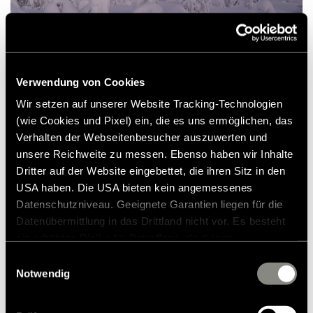
Verwendung von Cookies
Wir setzen auf unserer Website Tracking-Technologien
Noorwegen in de winter: Alles somber en
(wie Cookies und Pixel) ein, die es uns ermöglichen, das
koud? Ja. En helemaal niet! Want de mensen
Verhalten der Webseitenbesucher auszuwerten und
in het noorden weten hoe ze het beste van
unsere Reichweite zu messen. Ebenso haben wir Inhalte
Dritter auf der Website eingebettet, die ihren Sitz in den
het donkere seizoen kunnen maken -
USA haben. Die USA bieten kein angemessenes
mentaal, fysiek en spiritueel.
Datenschutzniveau. Geeignete Garantien liegen für die
Datenübermittlung in das Drittland nicht vor. Es besteht
Geen wonder dus dat er overal in Noorwegen
ein erhöhtes Risiko für Betroffene, da diesen
möglicherweise keine Rechtsbehelfsmöglichkeiten
thermale baden, spa's en sauna's te vinden
Einwilligungsauswahl
zustehen. Eingesetzte Dienstleister können Daten für
Notwendig
zijn: in de steden, te midden van dromerige
eigene Zwecke verarbeiten und mit anderen Daten
fjordenlandschappen, in de uitgestrekte
zusammenführen. Weitere Informationen finden Sie in