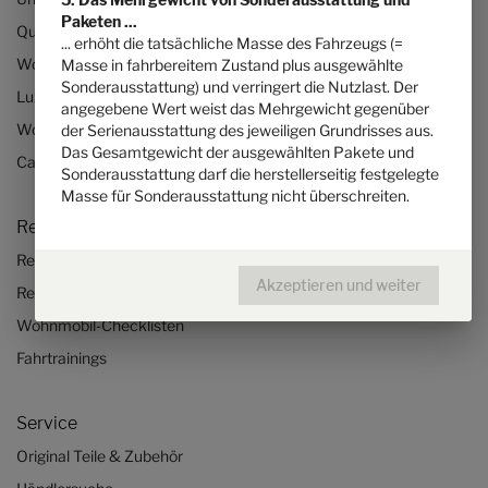
Paketen ...
Quickstart-Wohnmobil-Videos
... erhöht die tatsächliche Masse des Fahrzeugs (=
Wohnmobil konfigurieren
Masse in fahrbereitem Zustand plus ausgewählte
Sonderausstattung) und verringert die Nutzlast. Der
Luxus-Wohnmobile
angegebene Wert weist das Mehrgewicht gegenüber
Wohnmobile für 2 Personen
der Serienausstattung des jeweiligen Grundrisses aus.
Das Gesamtgewicht der ausgewählten Pakete und
Camper Van-Aufstelldach
Sonderausstattung darf die herstellerseitig festgelegte
Masse für Sonderausstattung nicht überschreiten.
Reisen & Erleben
Reiseberichte
Akzeptieren und weiter
Reisetipps
Wohnmobil-Checklisten
Fahrtrainings
Service
Original Teile & Zubehör