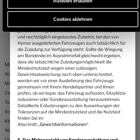
Auswahl erlauben
... ist ein von Hymer pro Grundriss festgelegter Wert für
die maximale Masse der bestellbaren
Sonderausstattung. Diese Begrenzung soll
Cookies ablehnen
gewährleisten, dass die Mindestnutzlast, d.h. die
gesetzlich vorgeschriebene freie Masse für Gepäck
und nachträglich eingebautes Zubehör, bei den von
Hymer ausgelieferten Fahrzeugen auch tatsächlich für
die Zuladung zur Verfügung steht. Sollte die Wiegung
am Bandende im Ausnahmefall gleichwohl ergeben,
dass die tatsächliche Zuladungsmöglichkeit die
Modelle & Technologien
Mindestnutzlast wegen einer zulässigen
Wohnmobile
Gewichtsabweichung nach oben unterschreitet,
werden wir vor einer Auslieferung des Fahrzeugs
Mercedes Wohnmobile
gemeinsam mit Ihrem Handelspartner und Ihnen
Camper Vans bzw. Kastenwagen
prüfen, ob wir bspw. das Fahrzeug auflasten, Sitzplätze
reduzieren oder Sonderausstattung herausnehmen.
Teilintegrierte Wohnmobile
Detaillierte Erläuterungen zu den Auswirkungen der
Vollintegrierte Wohnmobile
Toleranzen auf die Mindestnutzlast und die Nutzlast
finden Sie im
Kleine Wohnmobile
Abschnitt „
Gewichtsinformationen
“.
Wohnmobile bis 3,5 Tonnen
Unsere Technologien
5. Das Mehrgewicht von Sonderausstattung und