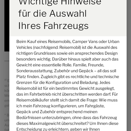
Wichtige Hinweise
a)
Preis ab
Schlafplätze
für die Auswahl
5,93 m
3500 kg
Länge
Technisch zulässige Gesamtmasse
*
Ihres Fahrzeugs
ausgewählt
Beim Kauf eines Reisemobils, Camper Vans oder Urban
Vehicles (nachfolgend: Reisemobil) ist die Auswahl des
richtigen Grundrisses sowie ein ansprechendes Design
besonders wichtig. Darüber hinaus spielt aber auch das
Gewicht eine essentielle Rolle. Familie, Freunde,
Sonderausstattung, Zubehör und Gepäck – all das soll
Platz finden. Zugleich gibt es rechtliche und technische
a)
Es handelt sich um eine unverbindliche Preisempfehlung, die auf den
Grenzen für die Konfiguration und Beladung. Jedes
schweizerischen Verkaufspreisen basiert. Preise in anderen Ländern
Reisemobil ist für ein bestimmtes Gewicht ausgelegt,
können aufgrund der Währungsumrechnung und der länderspezifischen
das im Fahrbetrieb nicht überschritten werden darf. Für
Mehrwertsteuer, Gebühren und Einfuhrzölle abweichen. Daher wird
Reisemobilkäufer stellt sich damit die Frage: Wie muss
empfohlen, einen örtlichen Händler nach den für das jeweilige Land
ich mein Fahrzeug konfigurieren, um Fahrgäste,
geltenden Preisen zu fragen, um den aktuellsten Stand zu erfahren.
Gepäck und Zubehör entsprechend meinen
* Bei der angegebenen Masse in fahrbereitem Zustand handelt es sich
Bedürfnissen unterzubringen, ohne dass das Fahrzeug
um einen im Typgenehmigungsverfahren festgelegten Standardwert.
dieses Maximalgewicht überschreitet? Um Ihnen diese
Aufgrund von Fertigungstoleranzen kann die real gewogene Masse in
Entscheidung zu erleichtern, geben wir Ihnen
fahrbereitem Zustand vom oben angegebenen Wert abweichen.