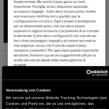
fondamentale. Ma anche il peso gioca un ruolo
da
posti letto
importante. Famiglia, amici, dotazione opzionale,
accessori e bagagli – tutto deve trovare posto. Inoltre
5,93 m
3500 kg
non mancano i limiti tecnici e giuridici per la
lunghezza
Massa massima tecnicamente ammissibile
*
configurazione e il carico. Ogni camper è predisposto
per un determinato peso, che non deve essere
superato in regime di marcia. L'acquirente di un camper
Selezionato
si domanda: Come devo configurare il mio veicolo per
farci stare passeggeri, bagagli e accessori secondo le
mie esigenze, senza che il veicolo superi il peso
massimo consentito? Per agevolare questa importante
decisione, forniamo qui alcuni suggerimenti utili per la
scelta del veicolo ideale dalla nostra gamma di
prodotti:
a)
Tutti i prezzi sono prezzi di vendita raccomandati in EUR, basati sui
prezzi di vendita italiani. I prezzi in altri paesi possono differire a causa
della valuta, dell'IVA specifica del Paese, delle specifiche del Paese, delle
1. La massa massima tecnicamente ammissibile ...
tariffe On The Road o dei dazi all'importazione. Contattate il vostro
...
è un valore definito dal costruttore, che il veicolo non
rivenditore locale per conoscere i prezzi, le tasse e i dazi applicabili nel
può superare. Hymer stabilisce un limite massimo
vostro Paese.
Verwendung von Cookies
imposto dalla pianta del veicolo, che può variare da
* La massa in ordine di marcia indicata è un valore predefinito stabilito
pianta a pianta (ad es. 3.500 kg, 4.400 kg). I dati per
Wir setzen auf unserer Website Tracking-Technologien (wie
con una procedura di omologazione. A causa delle tolleranze di
ogni pianta sono indicati nelle specifiche tecniche.
Cookies und Pixel) ein, die es uns ermöglichen, das
produzione è possibile che la massa in ordine di marcia differisca dal
valore indicato sopra. Divergenze pari a ± 5 % della massa in ordine di