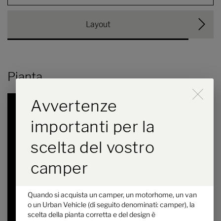
Layout
Pianta
Lo scorrimento attiva il p
Avvertenze
importanti per la
scelta del vostro
camper
Hymer Grand Canyon S 600
Quando si acquista un camper, un motorhome, un van
Xperience
o un Urban Vehicle (di seguito denominati: camper), la
scelta della pianta corretta e del design è
115.300,– €
2 - 4