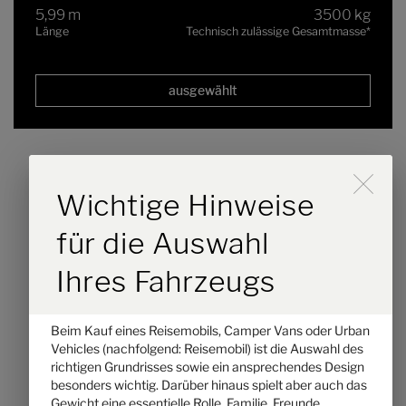
5,99 m
3500 kg
Länge
Technisch zulässige Gesamtmasse
*
ausgewählt
Durch Scrolling wird der B
Wichtige Hinweise
für die Auswahl
Ihres Fahrzeugs
Beim Kauf eines Reisemobils, Camper Vans oder Urban
Hymer Redwood 601
Vehicles (nachfolgend: Reisemobil) ist die Auswahl des
richtigen Grundrisses sowie ein ansprechendes Design
besonders wichtig. Darüber hinaus spielt aber auch das
65.530,– CHF
2 - 4
Gewicht eine essentielle Rolle. Familie, Freunde,
a)
Preis ab
Schlafplätze