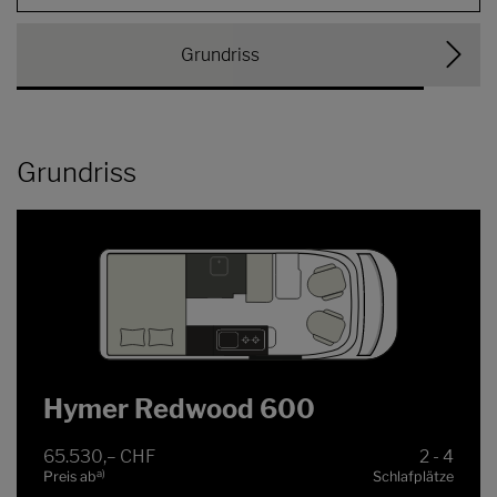
Grundriss
Grundriss
Hymer Redwood 600
65.530,– CHF
2 - 4
a)
Preis ab
Schlafplätze