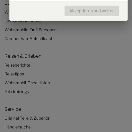
Quickstart-Wohnmobil-Videos
Akzeptieren und weiter
Wohnmobil konfigurieren
Luxus-Wohnmobile
Wohnmobile für 2 Personen
Camper Van-Aufstelldach
Reisen & Erleben
Reiseberichte
Reisetipps
Wohnmobil-Checklisten
Fahrtrainings
Service
Original Teile & Zubehör
Händlersuche