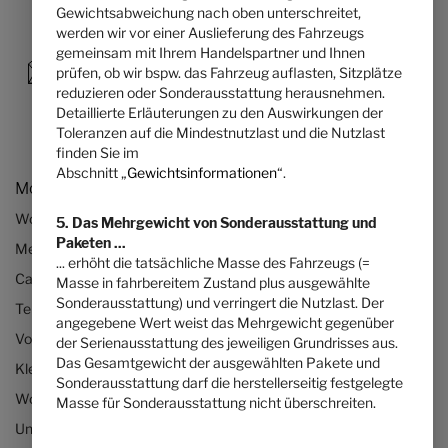
Gewichtsabweichung nach oben unterschreitet,
werden wir vor einer Auslieferung des Fahrzeugs
gemeinsam mit Ihrem Handelspartner und Ihnen
prüfen, ob wir bspw. das Fahrzeug auflasten, Sitzplätze
reduzieren oder Sonderausstattung herausnehmen.
Detaillierte Erläuterungen zu den Auswirkungen der
Toleranzen auf die Mindestnutzlast und die Nutzlast
finden Sie im
Abschnitt „
Gewichtsinformationen
“.
Modelle & Technologien
Wohnmobile
5. Das Mehrgewicht von Sonderausstattung und
Paketen ...
Mercedes Wohnmobile
... erhöht die tatsächliche Masse des Fahrzeugs (=
Camper Vans bzw. Kastenwagen
Masse in fahrbereitem Zustand plus ausgewählte
Sonderausstattung) und verringert die Nutzlast. Der
Teilintegrierte Wohnmobile
angegebene Wert weist das Mehrgewicht gegenüber
Vollintegrierte Wohnmobile
der Serienausstattung des jeweiligen Grundrisses aus.
Das Gesamtgewicht der ausgewählten Pakete und
Kleine Wohnmobile
Sonderausstattung darf die herstellerseitig festgelegte
Wohnmobile bis 3,5 Tonnen
Masse für Sonderausstattung nicht überschreiten.
Unsere Technologien