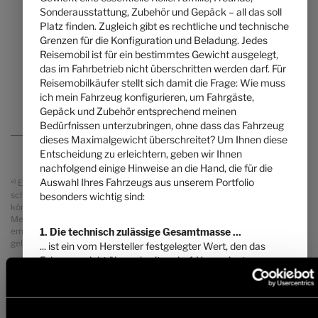
Sonderausstattung, Zubehör und Gepäck – all das soll
5,99 m
3500 kg
Platz finden. Zugleich gibt es rechtliche und technische
Länge
Technisch zulässige Gesamtmasse
*
Grenzen für die Konfiguration und Beladung. Jedes
Reisemobil ist für ein bestimmtes Gewicht ausgelegt,
das im Fahrbetrieb nicht überschritten werden darf. Für
Grundriss auswählen
Reisemobilkäufer stellt sich damit die Frage: Wie muss
ich mein Fahrzeug konfigurieren, um Fahrgäste,
Gepäck und Zubehör entsprechend meinen
Bedürfnissen unterzubringen, ohne dass das Fahrzeug
dieses Maximalgewicht überschreitet? Um Ihnen diese
Entscheidung zu erleichtern, geben wir Ihnen
nachfolgend einige Hinweise an die Hand, die für die
Auswahl Ihres Fahrzeugs aus unserem Portfolio
a)
Es handelt sich um eine unverbindliche Preisempfehlung, die auf den
schweizerischen Verkaufspreisen basiert. Preise in anderen Ländern
besonders wichtig sind:
können aufgrund der Währungsumrechnung und der länderspezifischen
Mehrwertsteuer, Gebühren und Einfuhrzölle abweichen. Daher wird
1. Die technisch zulässige Gesamtmasse ...
empfohlen, einen örtlichen Händler nach den für das jeweilige Land
geltenden Preisen zu fragen, um den aktuellsten Stand zu erfahren.
... ist ein vom Hersteller festgelegter Wert, den das
Fahrzeug nicht überschreiten darf. Hymer legt
* Bei der angegebenen Masse in fahrbereitem Zustand handelt es sich
grundrissbezogen eine Obergrenze für das Fahrzeug
um einen im Typgenehmigungsverfahren festgelegten Standardwert.
fest, welche von Grundriss zu Grundriss variieren kann
Aufgrund von Fertigungstoleranzen kann die real gewogene Masse in
(z. B. 3.500 kg, 4.400 kg). Sie finden die
fahrbereitem Zustand vom oben angegebenen Wert abweichen.
Abweichungen von bis zu ± 5 % der Masse in fahrbereitem Zustand sind
entsprechende Angabe für jeden Grundriss in den