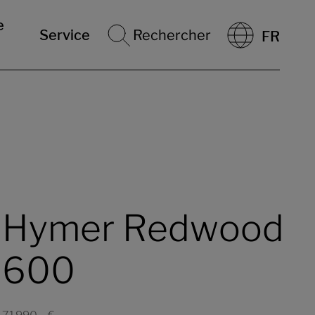
e
g
251 kg
Service
Rechercher
FR
arge maximale
Poids défini par le constructeur pour
*
*
nt admissible
les équipements en option
g
251 kg
49 kg)
Poids à vide en
Masse restante pour les
*
*
rche
(-/+ 5%)
équipements optionnels
Éditions et packs
Hymer Redwood
600