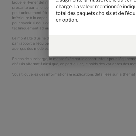
laquelle Hymer définit le poids maximal disponible pour l’équipement en o
charge. La valeur mentionnée indiqu
prescrite par la loi pour les bagages et les accessoires installés ultéri
total des paquets choisis et de l’éq
peut uniquement être déterminé par une pesée à la fin de la chaîne. Si 
inférieure à la capacité de charge minimale du fait d’un écart de poids
en option.
pour savoir si nous devons surcharger le véhicule, réduire le nombre d
techniquement admissible sur l’essieu n’ont pas le droit d’être dépassée
Le montage d’usine d'équipements optionnels augmente la masse réelle d
par rapport à l'équipement de série du modèle ou de l'implantation conce
aperçus des modèles. Il s'agit d'une valeur calculée pour chaque modèle
En cas de surcharge, la masse fixée par le constructeur pour l'équipemen
châssis alternatif ainsi que, en particulier, le poids des variantes des m
Vous trouverez des informations & explications détaillées sur la thémati