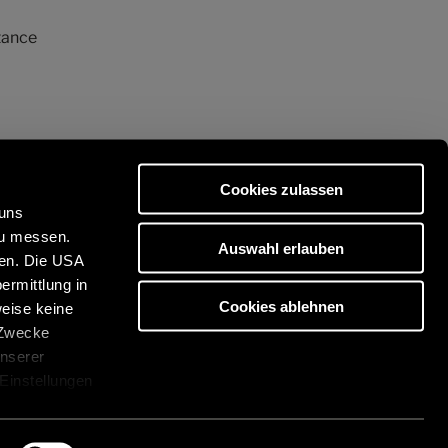
tance
Cookies zulassen
 uns
zu messen.
Auswahl erlauben
ben. Die USA
ermittlung in
es de qualité Premium :
Cookies ablehnen
weise keine
/www.eriba.com/fr/fr
 Zwecke
unserer
 Einstellungen
cken. Die
über die
es
Consignes générales de sécurité