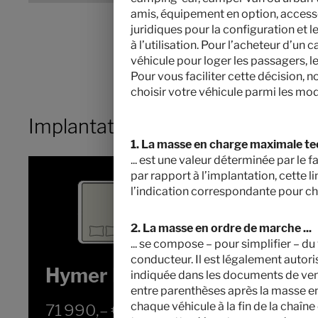
amis, équipement en option, accessoi
juridiques pour la configuration et
à l’utilisation. Pour l’acheteur d’un
véhicule pour loger les passagers, 
Pour vous faciliter cette décision, 
choisir votre véhicule parmi les mod
Implantation
1. La masse en charge maximale te
... est une valeur déterminée par le 
par rapport à l’implantation, cette l
l’indication correspondante pour ch
2. La masse en ordre de marche ...
... se compose – pour simplifier – d
conducteur. Il est légalement autor
Hymer Redwood 600
indiquée dans les documents de ven
entre parenthèses après la masse en
chaque véhicule à la fin de la chaîne
71 990,– €
2 - 4