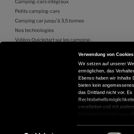
Camping-cars intégraux
Petits camping-cars
Camping car jusqu’à 3,5 tonnes
Nos technologies
Vidéos Quickstart sur les camping-
cars HYMER
Verwendung von Cookies
Configurateur camping-car et fourgon
aménagé
Wir setzen auf unserer Web
ermöglichen, das Verhalt
Ebenso haben wir Inhalte D
bieten kein angemessenes 
Suivez-nous également sur les réseaux sociaux :
das Drittland nicht vor. E
Rechtsbehelfsmöglichkeite
verarbeiten und mit ander
Datenschutzerklärung
. 
aus, erteilen Sie uns Ihre
Einwilligung ist freiwillig
© 2026 Hymer GmbH & Co. KG
Informations re
Einwilligungsauswahl