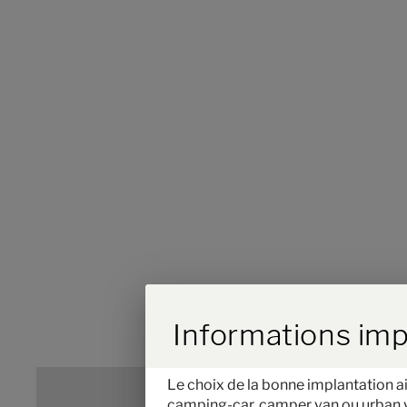
Durch Scrolling w
Informations imp
Le choix de la bonne implantation ai
camping-car, camper van ou urban veh