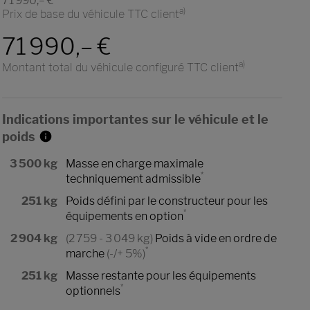
71 990,– €
a)
Prix de base du véhicule TTC client
71 990,– €
a)
Montant total du véhicule configuré TTC client
Indications importantes sur le véhicule et le
poids
3 500 kg
Masse en charge maximale
*
techniquement admissible
251 kg
Poids défini par le constructeur pour les
*
équipements en option
2 904 kg
(2 759 - 3 049 kg)
Poids à vide en ordre de
*
marche
(-/+ 5%)
251 kg
Masse restante pour les équipements
*
optionnels