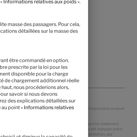
 «
Informations relatives aux poids
».
adite masse des passagers. Pour cela,
ications détaillées sur la masse des
uvant être commandé en option.
re prescrite par la loi pour les
ment disponible pour la charge
lité de chargement additionnel réelle
 haut, nous procéderions alors,
pour savoir si nous devons
rez des explications détaillées sur
 au point «
Informations relatives
n de la devise, de la TVA, des taxes et des droits d'importation propres
des tolérances de fabrication, la masse en ordre de marche réellement
loi et possibles. La marge admissible en kilogrammes est indiquée entre
 calculée déterminée pour chaque type et chaque implantation, par
choisi) et diminue la capacité de