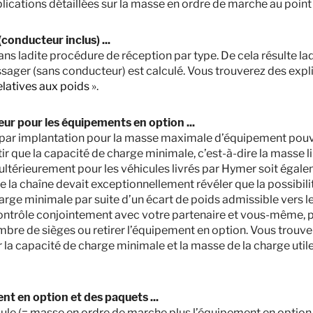
lications détaillées sur la masse en ordre de marche au point
A partir de
Couchages
5,99
3500 kg
conducteur inclus) ...
m
Masse en charge maximale
 dans ladite procédure de réception par type. De cela résulte l
techniquement admissible
*
ssager (sans conducteur) est calculé. Vous trouverez des expl
Longueur
elatives aux poids
».
Sélectionner ce modèle
teur pour les équipements en option ...
mer par implantation pour la masse maximale d’équipement po
ir que la capacité de charge minimale, c’est-à-dire la masse lib
ltérieurement pour les véhicules livrés par Hymer soit égale
 de la chaîne devait exceptionnellement révéler que la possibi
rge minimale par suite d’un écart de poids admissible vers le
n contrôle conjointement avec votre partenaire et vous-même, 
ombre de sièges ou retirer l’équipement en option. Vous trouve
 la capacité de charge minimale et la masse de la charge utile
la France métropolitaine. Les prix dans d'autres pays peuvent différer en raiso
e agréé pour connaître les prix en vigueur dans votre pays.
une valeur standard définie dans la procédure de réception par type. En raison 
 atteindre jusqu’à ± 5 % de la masse en ordre de marche sont autorisés par la 
nt en option et des paquets ...
ini par le constructeur pour les équipements en option, il s’agit d’une valeur
cule (= masse en ordre de marche plus l’équipement en option 