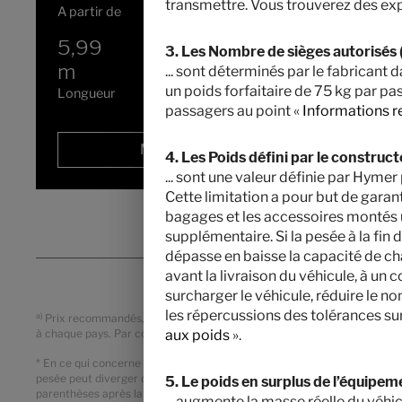
transmettre. Vous trouverez des exp
A partir de
Couchages
5,99
3500 kg
3. Les Nombre de sièges autorisés (
m
Masse en charge maximale
... sont déterminés par le fabricant
techniquement admissible
*
un poids forfaitaire de 75 kg par pa
Longueur
passagers au point «
Informations r
Modèle sélectionné
4. Les Poids défini par le construc
... sont une valeur définie par Hy
Cette limitation a pour but de garant
bagages et les accessoires montés u
supplémentaire. Si la pesée à la fin
dépasse en baisse la capacité de cha
avant la livraison du véhicule, à u
surcharger le véhicule, réduire le n
les répercussions des tolérances sur
a)
Prix recommandés, sans engagement, basés sur les tarifs valables pour 
aux poids
».
à chaque pays. Par conséquent, veuillez contacter votre concessionnair
* En ce qui concerne la masse en ordre de marche indiquée, il s’agit d’
pesée peut diverger de la valeur indiquée ci-dessus. Des écarts pouvant
5. Le poids en surplus de l’équipeme
parenthèses après la masse en ordre de marche. Dans le cas du poids déf
... augmente la masse réelle du véhi