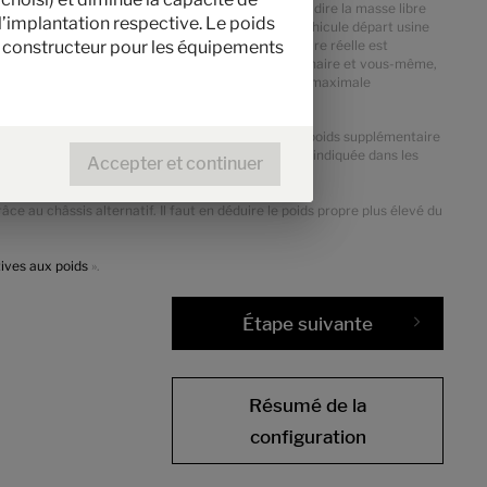
arantir que la capacité de charge minimale, c’est-à-dire la masse libre
l’implantation respective. Le poids
r la charge supplémentaire. Le poids réel de votre véhicule départ usine
le constructeur pour les équipements
ment en option, la capacité de charge supplémentaire réelle est
e, à un contrôle conjointement avec votre concessionnaire et vous-même,
iquement admissible du véhicule ainsi que la masse maximale
les packs et les équipements optionnels indique le poids supplémentaire
ée par le constructeur pour l'équipement optionnel, indiquée dans les
Accepter et continuer
ible pour l'équipement optionnel installé d’usine.
e au châssis alternatif. Il faut en déduire le poids propre plus élevé du
tives aux poids
».
Étape suivante
Résumé de la
configuration