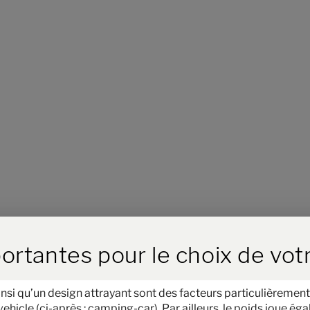
ird der Button zum Akzeptieren
ortantes pour le choix de vot
Étape 1 / 12
nsi qu’un design attrayant sont des facteurs particulièrement
Implantation
icle (ci-après : camping-car). Par ailleurs, le poids joue égal