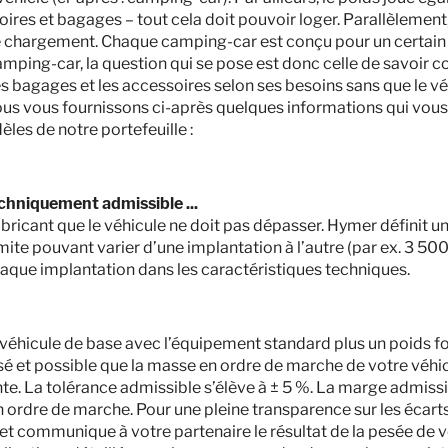
res et bagages – tout cela doit pouvoir loger. Parallèlement, 
 le chargement. Chaque camping-car est conçu pour un certain 
 camping-car, la question qui se pose est donc celle de savoir 
les bagages et les accessoires selon ses besoins sans que le 
nous vous fournissons ci-après quelques informations qui vous
èles de notre portefeuille :
chniquement admissible ...
fabricant que le véhicule ne doit pas dépasser. Hymer définit u
imite pouvant varier d’une implantation à l’autre (par ex. 3 50
aque implantation dans les caractéristiques techniques.
u véhicule de base avec l’équipement standard plus un poids fo
isé et possible que la masse en ordre de marche de votre véhi
Hymer Redwood 601
te. La tolérance admissible s’élève à ± 5 %. La marge admiss
 ordre de marche. Pour une pleine transparence sur les écart
 et communique à votre partenaire le résultat de la pesée de v
71 990,– €
2 - 4