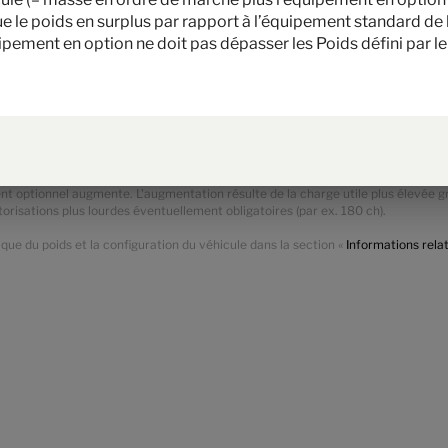
ption installé en usine. La limitation de l’équipement en option a pour but de g
e le poids en surplus par rapport à l’équipement standard de 
eurement sur les véhicules livrés par Hymer, est aussi réellement disponible pou
uipement en option ne doit pas dépasser les Poids défini par 
la pesée devait exceptionnellement révéler que, malgré la limitation de l’équipe
 admissible vers le haut, nous procéderons alors, avant la livraison du véhicul
e sièges ou retirer l’équipement en option. La masse en charge maximale techn
s.
u véhicule et réduit la charge utile. Le poids supplémentaire mentionné pour 
rnée. Le poids total de l’option sélectionnée ne doit pas dépasser la masse fix
 et chaque implantation, avec laquelle Hymer détermine le poids maximal dispon
t optionnel augmente. L'augmentation résulte de la charge utile plus élevée grâc
otorisations plus lourdes éventuellement obligatoires (par ex. 180 ch).
que du poids et la configuration du véhicule dans la section «
Informations rela