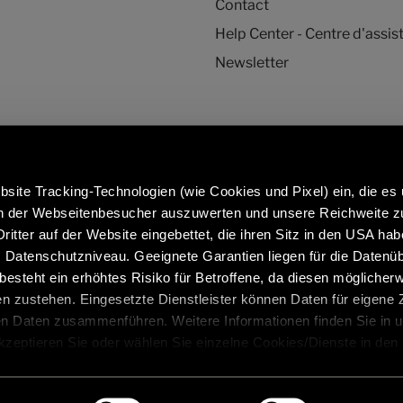
Contact
Help Center - Centre d'assis
Newsletter
site Tracking-Technologien (wie Cookies und Pixel) ein, die es
en der Webseitenbesucher auszuwerten und unsere Reichweite 
ritter auf der Website eingebettet, die ihren Sitz in den USA ha
Datenschutzniveau. Geeignete Garantien liegen für die Datenüb
En savoir plus sur les pièces et accessoires
Caravan
s besteht ein erhöhtes Risiko für Betroffene, da diesen möglicher
d'origine Hymer :
https:/
n zustehen. Eingesetzte Dienstleister können Daten für eigene
/fr/fr/services/accessoires-dorigine
en Daten zusammenführen. Weitere Informationen finden Sie in 
Akzeptieren Sie oder wählen Sie einzelne Cookies/Dienste in den
 Einwilligung zur Verarbeitung Ihrer Daten zu den genannten Zwe
, für den Besuch der Website nicht erforderlich und kann jederzeit 
latives aux poids
Mentions légales
Protection des donné