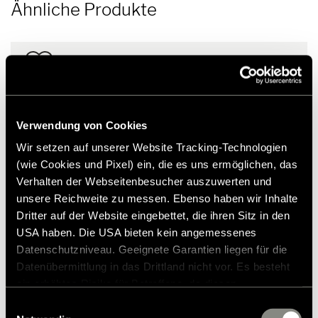
Ähnliche Produkte
Verwendung von Cookies
Wir setzen auf unserer Website Tracking-Technologien
(wie Cookies und Pixel) ein, die es uns ermöglichen, das
Verhalten der Webseitenbesucher auszuwerten und
unsere Reichweite zu messen. Ebenso haben wir Inhalte
Dritter auf der Website eingebettet, die ihren Sitz in den
USA haben. Die USA bieten kein angemessenes
Datenschutzniveau. Geeignete Garantien liegen für die
Datenübermittlung in das Drittland nicht vor. Es besteht
ein erhöhtes Risiko für Betroffene, da diesen
Schonbezüge Fiat Captain Chair X290 -
möglicherweise keine Rechtsbehelfsmöglichkeiten
Einwilligungsauswahl
2015-26, graphit
zustehen. Eingesetzte Dienstleister können Daten für