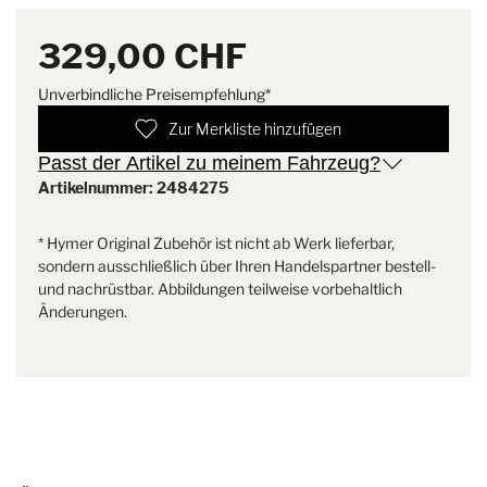
Lieferumfang
2x Bezug für die Rückenlehne,
2x Bezug für die Sitzfläche, 4x
329,00 CHF
Bezug für die Armlehnen
Unverbindliche Preisempfehlung*
Gewicht
2 kg
Zur Merkliste hinzufügen
Passt der Artikel zu meinem Fahrzeug?
Artikelnummer: 2484275
* Hymer Original Zubehör ist nicht ab Werk lieferbar,
sondern ausschließlich über Ihren Handelspartner bestell-
und nachrüstbar. Abbildungen teilweise vorbehaltlich
Änderungen.