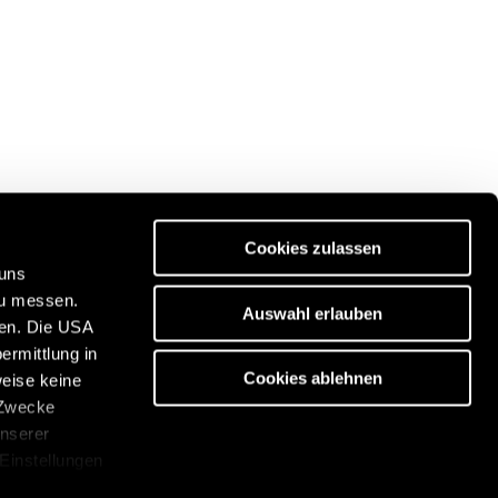
Cookies zulassen
 uns
zu messen.
Auswahl erlauben
ben. Die USA
ität:
Entdecken Sie unser Reiseportal:
ermittlung in
/de
https://www.freeontour.com/
Cookies ablehnen
weise keine
 Zwecke
unserer
 Einstellungen
cken. Die