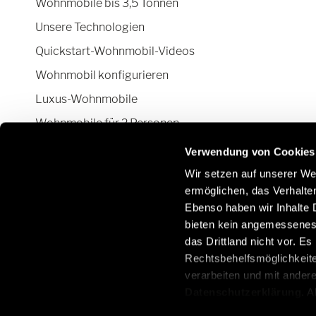
Wohnmobile bis 3,5 Tonnen
Unsere Technologien
Quickstart-Wohnmobil-Videos
Wohnmobil konfigurieren
Luxus-Wohnmobile
Wohnmobile für 2 Personen
Camper Van-Aufstelldach
Verwendung von Cookies
Wir setzen auf unserer Web
ermöglichen, das Verhalt
Ebenso haben wir Inhalte D
Bleiben Sie mit uns über soziale Netzwerke in
E
bieten kein angemessenes 
Kontakt:
O
das Drittland nicht vor. E
/
Rechtsbehelfsmöglichkeite
verarbeiten und mit ander
Datenschutzerklärung
. 
aus, erteilen Sie uns Ihre