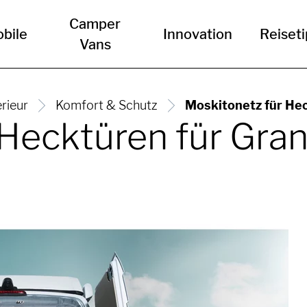
Camper
bile
Innovation
Reiset
Vans
erieur
Komfort & Schutz
Moskitonetz für He
 Hecktüren für Gra