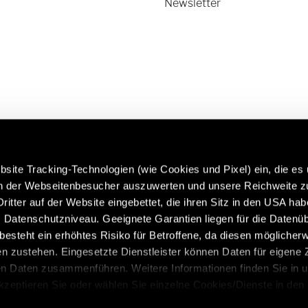
Newsletter
site Tracking-Technologien (wie Cookies und Pixel) ein, die es
en der Webseitenbesucher auszuwerten und unsere Reichweite 
ritter auf der Website eingebettet, die ihren Sitz in den USA ha
rfahren Sie mehr über Hymer
Caravans in Premium-Qual
Datenschutzniveau. Geeignete Garantien liegen für die Datenüb
riginalteile & Zubehör:
https://www.eriba.com/ch
s besteht ein erhöhtes Risiko für Betroffene, da diesen möglicher
ch/de/service/originalteile-
n zustehen. Eingesetzte Dienstleister können Daten für eigene
zubehoer
en Daten zusammenführen. Weitere Informationen finden Sie in 
Akzeptieren Sie oder wählen Sie einzelne Cookies/Dienste in den
 Einwilligung zur Verarbeitung Ihrer Daten zu den genannten Zwe