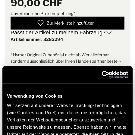
90,00 CHF
fairen
Modische Melange-Optik
Produktionsbedingungen.
HYMER Design: HYMER Farben, HYMER Logo auf der Brust,
Unverbindliche Preisempfehlung*
HYMER Zipperpuller, HYMER Flaglabel
Pflegeleicht
Zur Merkliste hinzufügen
Umweltfreundlich und fair hergestellt
Passt der Artikel zu meinem Fahrzeug?
Ohne Seitennähte
Artikelnummer: 3282294
* Hymer Original Zubehör ist nicht ab Werk lieferbar,
sondern ausschließlich über Ihren Handelspartner bestell-
und nachrüstbar. Abbildungen teilweise vorbehaltlich
Änderungen.
Verwendung von Cookies
Wir setzen auf unserer Website Tracking-Technologien
(wie Cookies und Pixel) ein, die es uns ermöglichen, das
Verhalten der Webseitenbesucher auszuwerten und
unsere Reichweite zu messen. Ebenso haben wir Inhalte
Dritter auf der Website eingebettet, die ihren Sitz in den