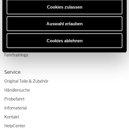
erforderlich sind.
Camper Van-Aufstelldach
Cookies zulassen
Reisen & Erleben
Auswahl erlauben
Reiseberichte
Reisetipps
Cookies ablehnen
Wohnmobil-Checklisten
Fahrtrainings
Service
Original Teile & Zubehör
Händlersuche
Probefahrt
Infomaterial
Kontakt
HelpCenter