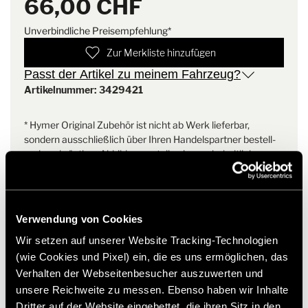
66,00 CHF
Ob zum Einkuscheln nach der Camping-Dusche, nach dem
Aufstehen auf dem Campingplatz oder nach einem
Unverbindliche Preisempfehlung*
anstrengenden Surf Trip. Der HYMER - Bademantel darf auf
keinen Fall fehlen.
Zur Merkliste hinzufügen
Passt der Artikel zu meinem Fahrzeug?
Weitere Merkmale:
Artikelnummer: 3429421
Hautsympatisch
* Hymer Original Zubehör ist nicht ab Werk lieferbar,
sondern ausschließlich über Ihren Handelspartner bestell-
und nachrüstbar. Abbildungen teilweise vorbehaltlich
Änderungen.
Verwendung von Cookies
Wir setzen auf unserer Website Tracking-Technologien
(wie Cookies und Pixel) ein, die es uns ermöglichen, das
Verhalten der Webseitenbesucher auszuwerten und
unsere Reichweite zu messen. Ebenso haben wir Inhalte
Dritter auf der Website eingebettet, die ihren Sitz in den