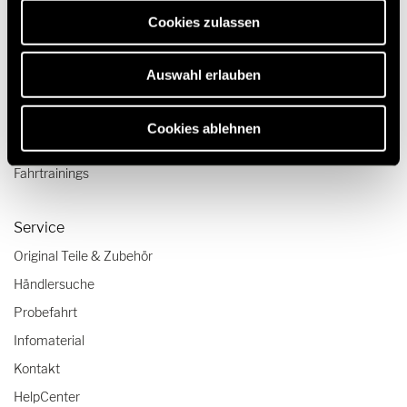
erforderlich sind.
Camper Van-Aufstelldach
Cookies zulassen
Reisen & Erleben
Auswahl erlauben
Reiseberichte
Reisetipps
Cookies ablehnen
Wohnmobil-Checklisten
Fahrtrainings
Service
Original Teile & Zubehör
Händlersuche
Probefahrt
Infomaterial
Kontakt
HelpCenter