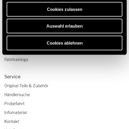
erforderlich sind.
Camper Van-Aufstelldach
Cookies zulassen
Reisen & Erleben
Auswahl erlauben
Reiseberichte
Reisetipps
Cookies ablehnen
Wohnmobil-Checklisten
Fahrtrainings
Service
Original Teile & Zubehör
Händlersuche
Probefahrt
Infomaterial
Kontakt