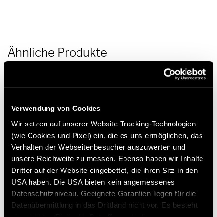
Nachrüstset 4. Battery S in Grand Canyon S 700 ab MJ 2025
Lieferumfang:
1 Stück Battery S
1 Stück Montageset
1 Stück Anschlusskabel Battery S an Sicherungsdose 870/1020
Ähnliche Produkte
mm
1 Stück Schmelzsicherung 80 A
1 Pack M5 Unterlagscheibe
1 Pack M5 Spannscheibe
1 Pack M5 Stoppmutter
1 Stück Halter
Verwendung von Cookies
1 Pack M8 Sechskantschraube
Wir setzen auf unserer Website Tracking-Technologien
1 Pack Unterlagscheibe
(wie Cookies und Pixel) ein, die es uns ermöglichen, das
Verhalten der Webseitenbesucher auszuwerten und
unsere Reichweite zu messen. Ebenso haben wir Inhalte
Dritter auf der Website eingebettet, die ihren Sitz in den
USA haben. Die USA bieten kein angemessenes
Datenschutzniveau. Geeignete Garantien liegen für die
Datenübermittlung in das Drittland nicht vor. Es besteht
ein erhöhtes Risiko für Betroffene, da diesen