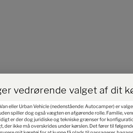
ird der Button zum Akzeptieren
er vedrørende valget af dit k
an eller Urban Vehicle (nedenstående: Autocamper) er valget 
suden spiller dog også vægten en afgørende rolle. Familie, ven
Trin 1 / 10
mtidigt er der dog juridiske og tekniske grænser for konfigura
Planløsning
, der ikke må overskrides under kørslen. Det fører til følgen
rere mit køretøj for at kunne få plads til passagerer, bagage 