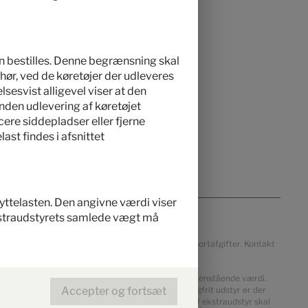
an bestilles. Denne begrænsning skal
hør, ved de køretøjer der udleveres
lsesvist alligevel viser at den
inden udlevering af køretøjet
ere siddepladser eller fjerne
st findes i afsnittet
 nyttelasten. Den angivne værdi viser
kstraudstyrets samlede vægt må
s, landespecifikation, On The Road-afgifter eller importafgifter. Kontakt
den reelt vejede vægt i køreklar stand afvige fra ovenstående værdi.
Accepter og fortsæt
and. Ved producentspecificerede dimensioner for valgfrit udstyr er der
d for fabriksmonteret ekstraudstyr. Begrænsning af ekstraudstyr skal