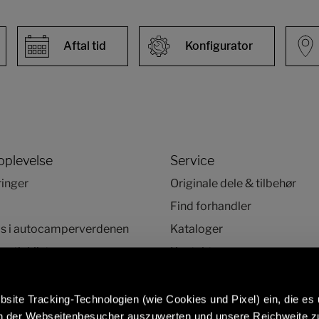
Aftal tid
Konfigurator
oplevelse
Service
ringer
Originale dele & tilbehør
Find forhandler
ds i autocamperverdenen
Kataloger
 tjekliste
Kontakt
HelpCenter
Nyhedsbrev
site Tracking-Technologien (wie Cookies und Pixel) ein, die es
en der Webseitenbesucher auszuwerten und unsere Reichweite 