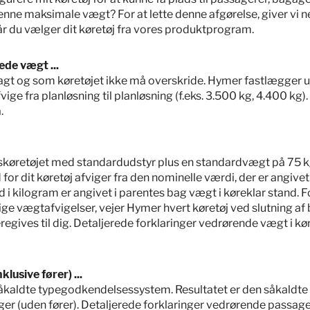
enne maksimale vægt? For at lette denne afgørelse, giver vi 
 når du vælger dit køretøj fra vores produktprogram.
ede vægt ...
stlagt og som køretøjet ikke må overskride. Hymer fastlægger 
ige fra planløsning til planløsning (f.eks. 3.500 kg, 4.400 kg)
.
siskøretøjet med standardudstyr plus en standardvægt på 75 kg 
 for dit køretøj afviger fra den nominelle værdi, der er angive
nd i kilogram er angivet i parentes bag vægt i køreklar stand.
 vægtafvigelser, vejer Hymer hvert køretøj ved slutning af
regives til dig. Detaljerede forklaringer vedrørende vægt i kør
klusive fører) ...
t såkaldte typegodkendelsessystem. Resultatet er den såkaldt
r (uden fører). Detaljerede forklaringer vedrørende passager