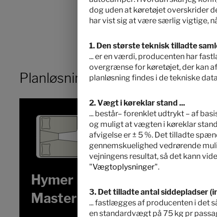
dog uden at køretøjet overskrider d
har vist sig at være særlig vigtige,
1. Den største teknisk tilladte saml
... er en værdi, producenten har fa
overgrænse for køretøjet, der kan afv
Planløsning
planløsning findes i de tekniske data
2. Vægt i køreklar stand ...
... består– forenklet udtrykt – af ba
og muligt at vægten i køreklar stand
afvigelse er ± 5 %. Det tilladte spæ
gennemskuelighed vedrørende mulige
vejningens resultat, så det kann vide
"
Vægtoplysninger
".
Hymer B-Klasse
3. Det tilladte antal siddepladser (in
MasterLine T 780
... fastlægges af producenten i de
en standardvægt på 75 kg pr passage