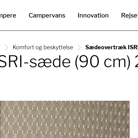
mpere
Campervans
Innovation
Rejse
r
Komfort og beskyttelse
Sædeovertræk ISR
SRI-sæde (90 cm)