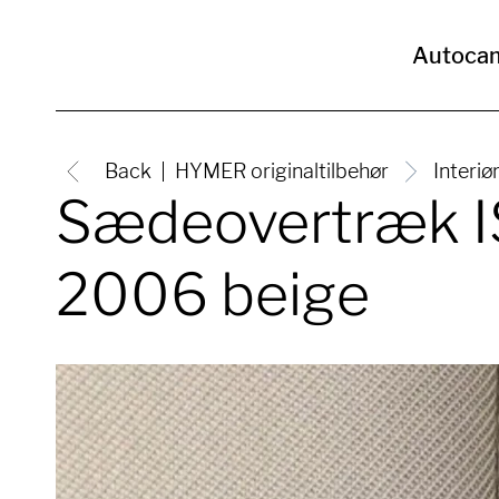
Autoca
Back
HYMER originaltilbehør
Interiø
Sædeovertræk I
2006 beige