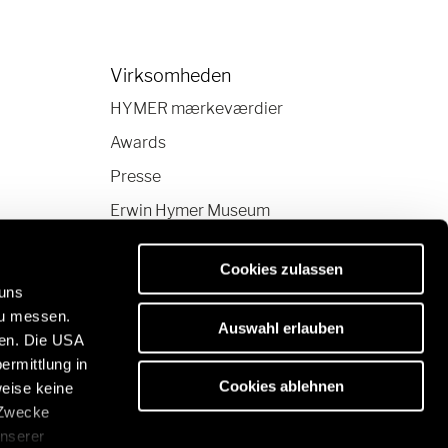
Virksomheden
HYMER mærkeværdier
Awards
Presse
Erwin Hymer Museum
Cookies zulassen
 uns
zu messen.
Auswahl erlauben
ben. Die USA
ermittlung in
 kvalitet:
Cookies ablehnen
weise keine
com/dk/da
 Zwecke
unserer