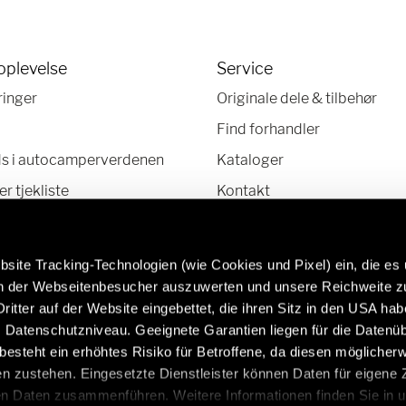
oplevelse
Service
ringer
Originale dele & tilbehør
Find forhandler
ds i autocamperverdenen
Kataloger
 tjekliste
Kontakt
HelpCenter
Nyhedsbrev
site Tracking-Technologien (wie Cookies und Pixel) ein, die es
en der Webseitenbesucher auszuwerten und unsere Reichweite 
ritter auf der Website eingebettet, die ihren Sitz in den USA ha
Datenschutzniveau. Geeignete Garantien liegen für die Datenüb
mere at vide om originale dele og
Campingvogne af høj
s besteht ein erhöhtes Risiko für Betroffene, da diesen möglicher
behør fra Hymer:
https://www.eriba.
n zustehen. Eingesetzte Dienstleister können Daten für eigene
/da/service/originaledele-og-tilbehor
en Daten zusammenführen. Weitere Informationen finden Sie in 