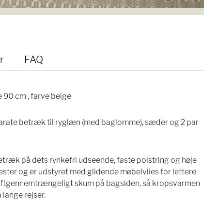
r
FAQ
 90 cm , farve beige
rate betræk til ryglæn (med baglomme), sæder og 2 par
ræk på dets rynkefri udseende, faste polstring og høje
yester og er udstyret med glidende møbelvlies for lettere
uftgennemtrængeligt skum på bagsiden, så kropsvarmen
lange rejser.