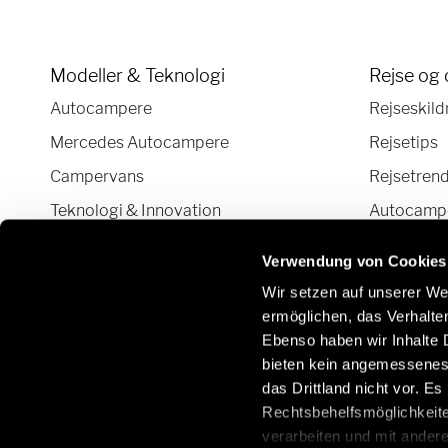
Modeller & Teknologi
Rejse og 
Autocampere
Rejseskild
Mercedes Autocampere
Rejsetips
Campervans
Rejsetren
Teknologi & Innovation
Autocamper
Autocamper og Camper Van
Verwendung von Cookies
konfigurator
Wir setzen auf unserer Web
ermöglichen, das Verhalt
Ebenso haben wir Inhalte D
bieten kein angemessenes 
Hold kontakten med os:
Få 
das Drittland nicht vor. E
til
Rechtsbehelfsmöglichkeite
/dk
verarbeiten und mit ander