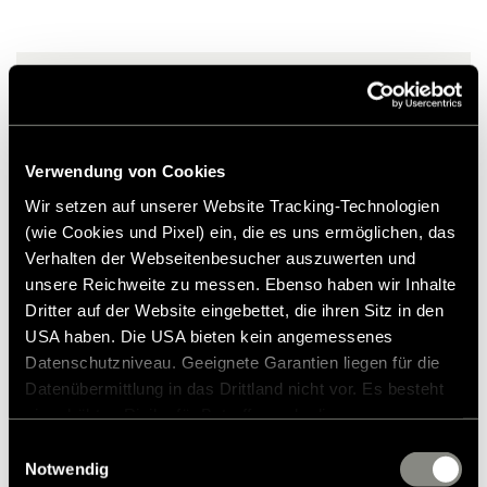
originale dele og tilbehør.
Det er fastgjort med stærke indsyede magneter for at sikre et
godt greb.
2.131,00 kr.
Den bageste isolering er skræddersyet til alle HYMERCAR
Uforpligtende prisforslag*
Sydney-modeller.
Verwendung von Cookies
Tilføj til ønskeliste
Vægt: ca. 2-3 kg
Passer varen til mit køretøj?
Wir setzen auf unserer Website Tracking-Technologien
Artikelnummer: 2478066
(wie Cookies und Pixel) ein, die es uns ermöglichen, das
Verhalten der Webseitenbesucher auszuwerten und
unsere Reichweite zu messen. Ebenso haben wir Inhalte
* Originalt Hymer-tilbehør er ikke tilgængeligt fra fabrikken,
men kan kun bestilles og eftermonteres via din
Dritter auf der Website eingebettet, die ihren Sitz in den
forhandlerpartner. Billederne kan ændres.
USA haben. Die USA bieten kein angemessenes
Datenschutzniveau. Geeignete Garantien liegen für die
Datenübermittlung in das Drittland nicht vor. Es besteht
ein erhöhtes Risiko für Betroffene, da diesen
möglicherweise keine Rechtsbehelfsmöglichkeiten
Einwilligungsauswahl
zustehen. Eingesetzte Dienstleister können Daten für
Notwendig