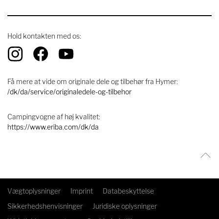
Hold kontakten med os:
Få mere at vide om originale dele og tilbehør fra Hymer:
/dk/da/service/originaledele-og-tilbehor
Campingvogne af høj kvalitet:
https://www.eriba.com/dk/da
Vægtoplysninger
Imprint
Databeskyttelse
Sikkerhedshenvisninger
Juridiske oplysninger