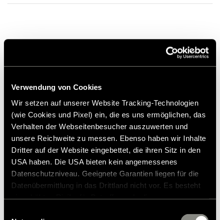
Offset 62
Farve
Antracit
Vores
helpcenter
tilbyder dig omfattende svar omkring Hymer
Boltcirkel: 6 X 130
originale dele og tilbehør.
Antracit poleret
Lastkapacitet
1300 kg
til Mercedes
Belastningskapacitet 1.300 kg
2.782,00 kr.
Originale Mercedes-hjulbolte kan bruges
Bemærkning
Version: uden dæktrykssensor,
offset: 62, boltcirkel: 6 X 130
Uforpligtende prisforslag*
Verwendung von Cookies
Tilføj til ønskeliste
Wir setzen auf unserer Website Tracking-Technologien
Installationsvejledning
Originale Mercedes-hjulbolte
Passer varen til mit køretøj?
kan bruges
(wie Cookies und Pixel) ein, die es uns ermöglichen, das
Artikelnummer: 2795802
Verhalten der Webseitenbesucher auszuwerten und
unsere Reichweite zu messen. Ebenso haben wir Inhalte
* Originalt Hymer-tilbehør er ikke tilgængeligt fra fabrikken,
Dritter auf der Website eingebettet, die ihren Sitz in den
men kan kun bestilles og eftermonteres via din
USA haben. Die USA bieten kein angemessenes
forhandlerpartner. Billederne kan ændres.
Datenschutzniveau. Geeignete Garantien liegen für die
Datenübermittlung in das Drittland nicht vor. Es besteht
ein erhöhtes Risiko für Betroffene, da diesen
möglicherweise keine Rechtsbehelfsmöglichkeiten
Einwilligungsauswahl