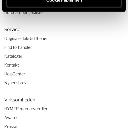
Cookies ablehnen
Rejsetrends i autocamperverdenen
Autocamper tjekliste
Service
Originale dele & tilbehør
Find forhandler
Kataloger
Kontakt
HelpCenter
Nyhedsbrev
Virksomheden
HYMER mærkeværdier
Awards
Presse