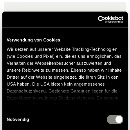
Pakningsstørrelse (B x H x D): 75 x 28 x 28 cm
Vægt: ca. 4 kg
Bemærkning
Måtte-materialet forbliver
2.317,00 kr.
fleksibelt ned til -30 °C.
Uforpligtende prisforslag*
Tilføj til ønskeliste
Verwendung von Cookies
Passer varen til mit køretøj?
Wir setzen auf unserer Website Tracking-Technologien
Artikelnummer: 3020976
(wie Cookies und Pixel) ein, die es uns ermöglichen, das
Verhalten der Webseitenbesucher auszuwerten und
* Originalt Hymer-tilbehør er ikke tilgængeligt fra fabrikken,
unsere Reichweite zu messen. Ebenso haben wir Inhalte
men kan kun bestilles og eftermonteres via din
Dritter auf der Website eingebettet, die ihren Sitz in den
forhandlerpartner. Billederne kan ændres.
USA haben. Die USA bieten kein angemessenes
Datenschutzniveau. Geeignete Garantien liegen für die
Datenübermittlung in das Drittland nicht vor. Es besteht
ein erhöhtes Risiko für Betroffene, da diesen
möglicherweise keine Rechtsbehelfsmöglichkeiten
Einwilligungsauswahl
zustehen. Eingesetzte Dienstleister können Daten für
Notwendig
eigene Zwecke verarbeiten und mit anderen Daten