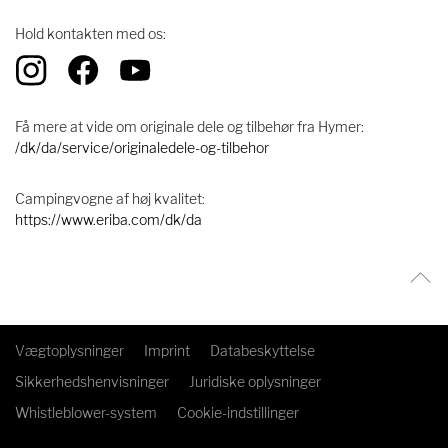
Hold kontakten med os:
Få mere at vide om originale dele og tilbehør fra Hymer:
/dk/da/service/originaledele-og-tilbehor
Campingvogne af høj kvalitet:
https://www.eriba.com/dk/da
Vægtoplysninger
Imprint
Databeskyttelse
Sikkerhedshenvisninger
Juridiske oplysninger
Whistleblower-system
Cookie-indstillinger