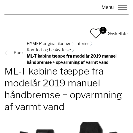
Menu
0
Ønskeliste
HYMER originaltilbehør
Interiør
Komfort og beskyttelse
Back
ML-T kabine tæppe fra modelår 2019 manuel
håndbremse + opvarmning af varmt vand
ML-T kabine tæppe fra
modelår 2019 manuel
håndbremse + opvarmning
af varmt vand