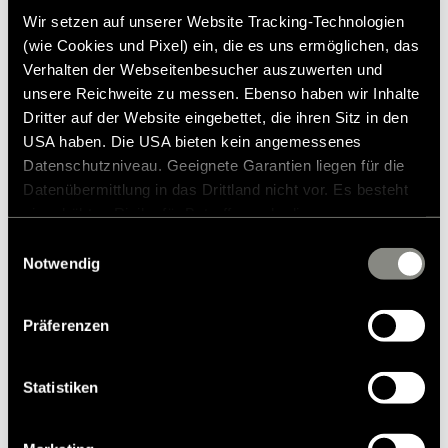
Wir setzen auf unserer Website Tracking-Technologien
Lignende produkter
(wie Cookies und Pixel) ein, die es uns ermöglichen, das
Verhalten der Webseitenbesucher auszuwerten und
unsere Reichweite zu messen. Ebenso haben wir Inhalte
Dritter auf der Website eingebettet, die ihren Sitz in den
USA haben. Die USA bieten kein angemessenes
Datenschutzniveau. Geeignete Garantien liegen für die
Datenübermittlung in das Drittland nicht vor. Es besteht
ein erhöhtes Risiko für Betroffene, da diesen
möglicherweise keine Rechtsbehelfsmöglichkeiten
Einwilligungsauswahl
zustehen. Eingesetzte Dienstleister können Daten für
Notwendig
eigene Zwecke verarbeiten und mit anderen Daten
zusammenführen. Weitere Informationen finden Sie in
Präferenzen
unserer
Datenschutzerklärung
. Akzeptieren Sie oder
wählen Sie einzelne Cookies/Dienste in den
Einstellungen aus, erteilen Sie uns Ihre Einwilligung zur
Statistiken
Verarbeitung Ihrer Daten zu den genannten Zwecken. Die
Einwilligung ist freiwillig, für den Besuch der Website
Parkpilot – parkeringshjælp bagtil