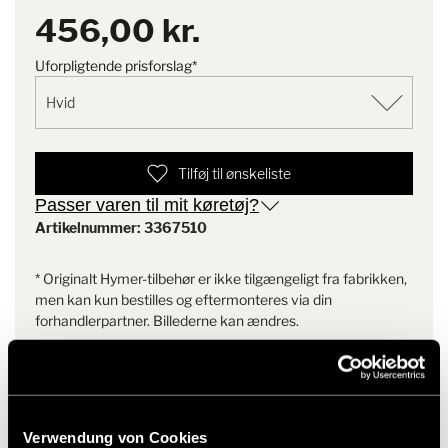
456,00 kr.
Leveringsomfang
2x reverseringssensor
Uforpligtende prisforslag*
Bemærkning
Der kræves altid 4 sensorer
(dvs. 2 pakker)
Tilføj til ønskeliste
Passer varen til mit køretøj?
Artikelnummer: 3367510
* Originalt Hymer-tilbehør er ikke tilgængeligt fra fabrikken,
men kan kun bestilles og eftermonteres via din
forhandlerpartner. Billederne kan ændres.
Verwendung von Cookies