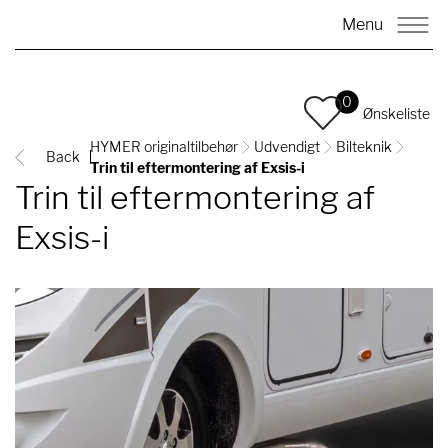
Menu
0
Ønskeliste
HYMER originaltilbehør
Udvendigt
Bilteknik
Back
Trin til eftermontering af Exsis-i
Trin til eftermontering af
Exsis-i