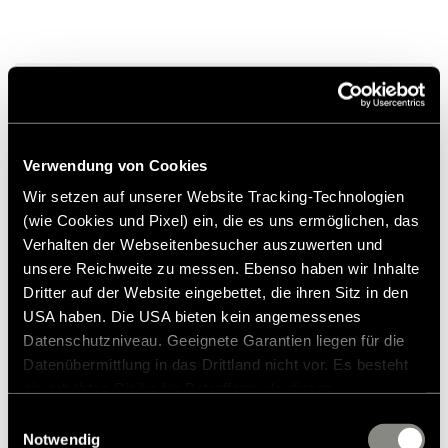
4.643,00 kr.
Uforpligtende prisforslag*
Verwendung von Cookies
Tilføj til ønskeliste
Wir setzen auf unserer Website Tracking-Technologien
Passer varen til mit køretøj?
(wie Cookies und Pixel) ein, die es uns ermöglichen, das
Artikelnummer: 8501150
Verhalten der Webseitenbesucher auszuwerten und
unsere Reichweite zu messen. Ebenso haben wir Inhalte
* Originalt Hymer-tilbehør er ikke tilgængeligt fra fabrikken,
Dritter auf der Website eingebettet, die ihren Sitz in den
men kan kun bestilles og eftermonteres via din
USA haben. Die USA bieten kein angemessenes
forhandlerpartner. Billederne kan ændres.
Datenschutzniveau. Geeignete Garantien liegen für die
Datenübermittlung in das Drittland nicht vor. Es besteht
ein erhöhtes Risiko für Betroffene, da diesen
möglicherweise keine Rechtsbehelfsmöglichkeiten
Einwilligungsauswahl
zustehen. Eingesetzte Dienstleister können Daten für
Notwendig