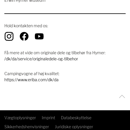
Erwin Hymer Museum
Hold kontakten med os:
Få mere at vide om originale dele og tilbehør fra Hymer:
/dk/da/service/originaledele-og-tilbehor
Campingvogne af høj kvalitet:
https://www.eriba.com/dk/da
Vægtoplysninger
Imprint
Databeskyttelse
Sikkerhedshenvisninger
Juridiske oplysninger