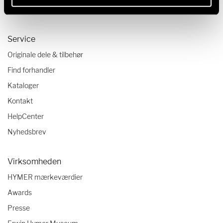
Autocamper tjekliste
Service
Originale dele & tilbehør
Find forhandler
Kataloger
Kontakt
HelpCenter
Nyhedsbrev
Virksomheden
HYMER mærkeværdier
Awards
Presse