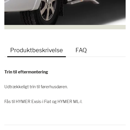
Produktbeskrivelse
FAQ
Trin til eftermontering
Udtrækkeligt trin til førerhusdøren.
Fås til HYMER Exsis-i Fiat og HYMER ML-I.