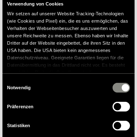
Verwendung von Cookies
2025
Leveringsomfang:
Wir setzen auf unserer Website Tracking-Technologien
1 batteri S
Lignende produkter
(wie Cookies und Pixel) ein, die es uns ermöglichen, das
1 monteringssæt
Verhalten der Webseitenbesucher auszuwerten und
1 Battery S-forbindelseskabel til sikringsboks 870/1020 mm
unsere Reichweite zu messen. Ebenso haben wir Inhalte
1 sikring 80 A
Dritter auf der Website eingebettet, die ihren Sitz in den
1 pakke M5 skive
1 pakke M5-spændeskive
USA haben. Die USA bieten kein angemessenes
1 pakke M5 stopmøtrik
Datenschutzniveau. Geeignete Garantien liegen für die
1 stk. holder
Datenübermittlung in das Drittland nicht vor. Es besteht
1 pakke M8-skrue med sekskantet hoved
ein erhöhtes Risiko für Betroffene, da diesen
1 pakke skive
möglicherweise keine Rechtsbehelfsmöglichkeiten
Einwilligungsauswahl
zustehen. Eingesetzte Dienstleister können Daten für
Notwendig
eigene Zwecke verarbeiten und mit anderen Daten
zusammenführen. Weitere Informationen finden Sie in
Präferenzen
unserer
Datenschutzerklärung
. Akzeptieren Sie oder
wählen Sie einzelne Cookies/Dienste in den
Einstellungen aus, erteilen Sie uns Ihre Einwilligung zur
Statistiken
Verarbeitung Ihrer Daten zu den genannten Zwecken. Die