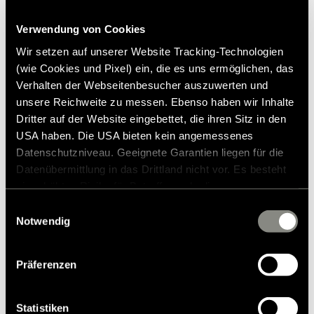
rejser. Få dette eksklusive produkt fra Erwin Hymer Group, og gør
Verwendung von Cookies
din HYMER-autocamper endnu hyggeligere!
Lignende produkter
Wir setzen auf unserer Website Tracking-Technologien
Bemærk:
(wie Cookies und Pixel) ein, die es uns ermöglichen, das
I modelår 2026 passer den IKKE med B-klasse MasterLine I 790
Verhalten der Webseitenbesucher auszuwerten und
og 890
unsere Reichweite zu messen. Ebenso haben wir Inhalte
Dritter auf der Website eingebettet, die ihren Sitz in den
USA haben. Die USA bieten kein angemessenes
Datenschutzniveau. Geeignete Garantien liegen für die
Datenübermittlung in das Drittland nicht vor. Es besteht
ein erhöhtes Risiko für Betroffene, da diesen
möglicherweise keine Rechtsbehelfsmöglichkeiten
Einwilligungsauswahl
zustehen. Eingesetzte Dienstleister können Daten für
Notwendig
eigene Zwecke verarbeiten und mit anderen Daten
zusammenführen. Weitere Informationen finden Sie in
Präferenzen
unserer
Datenschutzerklärung
. Akzeptieren Sie oder
wählen Sie einzelne Cookies/Dienste in den
Einstellungen aus, erteilen Sie uns Ihre Einwilligung zur
Statistiken