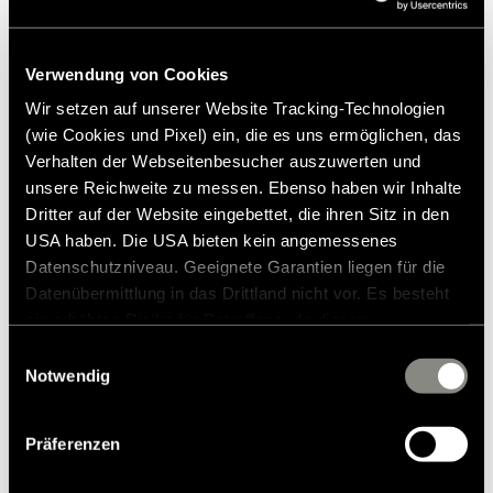
Yderligere oplysninger om specialformer
:
Varenr.: 3542469 350 (530) x 850 Speciel trapezform til
midtersektion af langsgående enkeltseng
Varenr.: 3631207 525 (545) x 690 (705) Specialform V-kant lille
Verwendung von Cookies
Varenr.: 3631216 689 x 790 Specialform V-kant stor
Wir setzen auf unserer Website Tracking-Technologien
Varenr.: 3631219 1300-1500 x 1800-2100 Special king-size seng
(wie Cookies und Pixel) ein, die es uns ermöglichen, das
med 2 runde hjørner
Verhalten der Webseitenbesucher auszuwerten und
unsere Reichweite zu messen. Ebenso haben wir Inhalte
Dritter auf der Website eingebettet, die ihren Sitz in den
USA haben. Die USA bieten kein angemessenes
Datenschutzniveau. Geeignete Garantien liegen für die
Datenübermittlung in das Drittland nicht vor. Es besteht
ein erhöhtes Risiko für Betroffene, da diesen
möglicherweise keine Rechtsbehelfsmöglichkeiten
Einwilligungsauswahl
fra
186,00 kr.
zustehen. Eingesetzte Dienstleister können Daten für
Notwendig
eigene Zwecke verarbeiten und mit anderen Daten
Uforpligtende prisforslag*
zusammenführen. Weitere Informationen finden Sie in
Präferenzen
unserer
Datenschutzerklärung
. Akzeptieren Sie oder
wählen Sie einzelne Cookies/Dienste in den