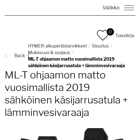
Valikko
0
Toivelista
HYMER-alkuperäistarvikkeet
Sisustus
Mukavuus & suojaus
Back
ML-T ohjaamon matto vuosimallista 2019
sähköinen käsijarrusatula + lämminvesivaraaja
ML-T ohjaamon matto
vuosimallista 2019
sähköinen käsijarrusatula +
lämminvesivaraaja