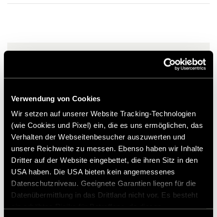
myös tyylikäs nubukki reunus kaksinkertaisella ompeleella sekä
Versio
ML-T mallivuodesta 2019
HYMER-logo yksilöllistämistä varten.
Tukikeskussemme
tarjoaa sinulle kattavat vastaukset Hymer
alkaen sähköinen
alkuperäisiin lisävarusteisiin liittyen.
käsijarrusatula +
Matto on myös suojattu liukumista vastaan, kun se asetetaan
lämminvesilämmitys
alkuperäisiin Mercedes-kiinnikkeisiin.
137,00 €
Kuvassa oleva ohjaamomatto toimii vain esimerkkinä. Todellinen
muoto ja muotoilu voivat poiketa esitetystä vaihtoehdosta.
Huomautus
Kestävä pakkaus
Sitomaton hintasuositus*
käytännöllisellä vetoketjulla
varustetun
Verwendung von Cookies
uudelleenkäytettävän kannen
ansiosta.
Wir setzen auf unserer Website Tracking-Technologien
(wie Cookies und Pixel) ein, die es uns ermöglichen, das
Lisää toivelistalle
Verhalten der Webseitenbesucher auszuwerten und
Sopiiiko tuote ajoneuvooni?
unsere Reichweite zu messen. Ebenso haben wir Inhalte
Tuotenumero: 3033622
Dritter auf der Website eingebettet, die ihren Sitz in den
USA haben. Die USA bieten kein angemessenes
Datenschutzniveau. Geeignete Garantien liegen für die
* Hymer-alkuperäisiä lisävarusteita ei ole saatavana
tehtaalta, vaan ne voidaan tilata ja asentaa vain
Datenübermittlung in das Drittland nicht vor. Es besteht
jälleenmyyjäsi kautta. Kuvia voidaan muuttaa.
ein erhöhtes Risiko für Betroffene, da diesen