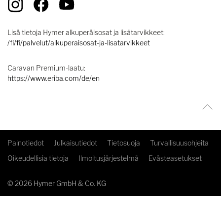
Lisä tietoja Hymer alkuperäisosat ja lisätarvikkeet:
/fi/fi/palvelut/alkuperaisosat-ja-lisatarvikkeet
Caravan Premium-laatu:
https://www.eriba.com/de/en
Painotiedot
Julkaisutiedot
Tietosuoja
Turvallisuusohjeita
Oikeudellisia tietoja
Ilmoitusjärjestelmä
Evästeasetukset
© 2026 Hymer GmbH & Co. KG