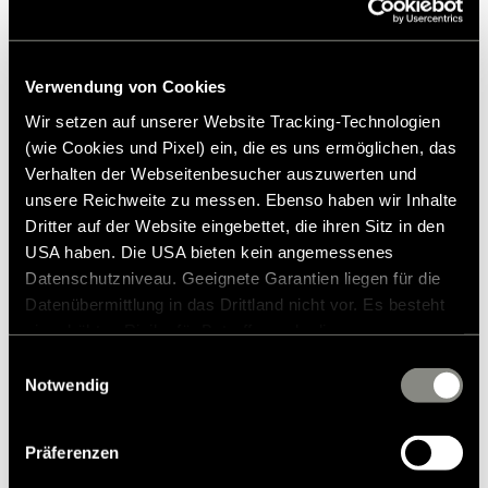
Sitomaton hintasuositus*
Huomautus
Tablettiteline on irrotettava
Lisää toivelistalle
monitoimikiskosta matkan
Sopiiiko tuote ajoneuvooni?
aikana ja säilytettävä
Verwendung von Cookies
Tuotenumero: 3444590
turvallisesti.
Wir setzen auf unserer Website Tracking-Technologien
(wie Cookies und Pixel) ein, die es uns ermöglichen, das
* Hymer-alkuperäisiä lisävarusteita ei ole saatavana
Verhalten der Webseitenbesucher auszuwerten und
tehtaalta, vaan ne voidaan tilata ja asentaa vain
unsere Reichweite zu messen. Ebenso haben wir Inhalte
jälleenmyyjäsi kautta. Kuvia voidaan muuttaa.
Dritter auf der Website eingebettet, die ihren Sitz in den
USA haben. Die USA bieten kein angemessenes
Datenschutzniveau. Geeignete Garantien liegen für die
Datenübermittlung in das Drittland nicht vor. Es besteht
ein erhöhtes Risiko für Betroffene, da diesen
möglicherweise keine Rechtsbehelfsmöglichkeiten
Einwilligungsauswahl
zustehen. Eingesetzte Dienstleister können Daten für
Notwendig
eigene Zwecke verarbeiten und mit anderen Daten
zusammenführen. Weitere Informationen finden Sie in
Präferenzen
unserer
Datenschutzerklärung
. Akzeptieren Sie oder
Mallit & Teknologia
wählen Sie einzelne Cookies/Dienste in den