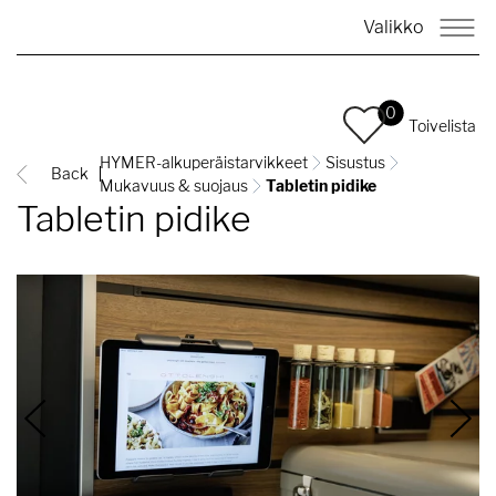
Valikko
0
Toivelista
HYMER-alkuperäistarvikkeet
Sisustus
Back
Mukavuus & suojaus
Tabletin pidike
Tabletin pidike