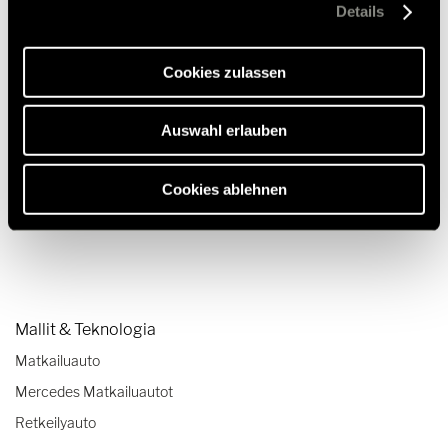
Webseite gesetzt, die für den störungsfreien Betrieb der
Details
Webseite und die Ermöglichung der Seitennavigation
erforderlich sind.
Backrack+ oikea Fiat
Cookies zulassen
689,00 €
RRP*
Auswahl erlauben
Cookies ablehnen
Mallit & Teknologia
Matkailuauto
Mercedes Matkailuautot
Retkeilyauto