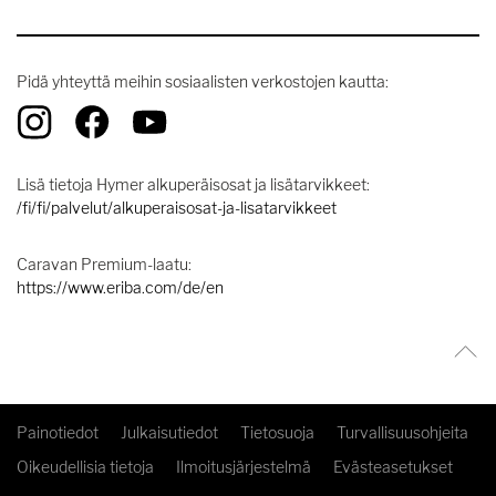
Pidä yhteyttä meihin sosiaalisten verkostojen kautta:
Lisä tietoja Hymer alkuperäisosat ja lisätarvikkeet:
/fi/fi/palvelut/alkuperaisosat-ja-lisatarvikkeet
Caravan Premium-laatu:
https://www.eriba.com/de/en
Painotiedot
Julkaisutiedot
Tietosuoja
Turvallisuusohjeita
Oikeudellisia tietoja
Ilmoitusjärjestelmä
Evästeasetukset