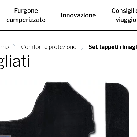
Furgone
Consigli 
Innovazione
camperizzato
viaggio
erno
Comfort e protezione
Set tappeti rimagl
liati