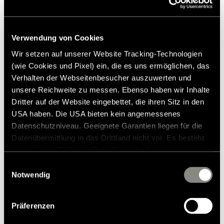
116,00 €
Prezzo di vendita consigliato*
Verwendung von Cookies
Aggiungi alla lista dei desideri
Wir setzen auf unserer Website Tracking-Technologien
L'articolo si adatta al mio veicolo?
(wie Cookies und Pixel) ein, die es uns ermöglichen, das
Numero dell'articolo: 8501090
Verhalten der Webseitenbesucher auszuwerten und
unsere Reichweite zu messen. Ebenso haben wir Inhalte
* Gli accessori originali Hymer non sono disponibili dalla
Dritter auf der Website eingebettet, die ihren Sitz in den
fabbrica, ma possono essere ordinati e installati solo
USA haben. Die USA bieten kein angemessenes
tramite il tuo partner commerciale. Le immagini sono
Datenschutzniveau. Geeignete Garantien liegen für die
soggette a modifiche.
Datenübermittlung in das Drittland nicht vor. Es besteht
ein erhöhtes Risiko für Betroffene, da diesen
möglicherweise keine Rechtsbehelfsmöglichkeiten
Einwilligungsauswahl
zustehen. Eingesetzte Dienstleister können Daten für
Notwendig
eigene Zwecke verarbeiten und mit anderen Daten
zusammenführen. Weitere Informationen finden Sie in
Präferenzen
unserer
Datenschutzerklärung
. Akzeptieren Sie oder
wählen Sie einzelne Cookies/Dienste in den